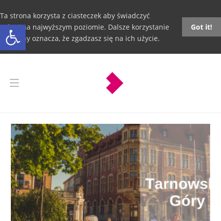
Ta strona korzysta z ciasteczek aby świadczyć
Otwórz pasek narzędzi
usługi na najwyższym poziomie. Dalsze korzystanie
Got it!
ze strony oznacza, że zgadzasz się na ich użycie.
Tarnowskie
Góry