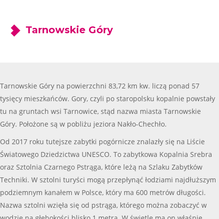
Tarnowskie Góry
Tarnowskie Góry na powierzchni 83,72 km kw. liczą ponad 57
tysięcy mieszkańców. Gory, czyli po staropolsku kopalnie powstały
tu na gruntach wsi Tarnowice, stąd nazwa miasta Tarnowskie
Góry. Położone są w pobliżu jeziora Nakło-Chechło.
Od 2017 roku tutejsze zabytki pogórnicze znalazły się na Liście
Światowego Dziedzictwa UNESCO. To zabytkowa Kopalnia Srebra
oraz Sztolnia Czarnego Pstrąga, które leżą na Szlaku Zabytków
Techniki. W sztolni turyści mogą przepłynąć łodziami najdłuższym
podziemnym kanałem w Polsce, który ma 600 metrów długości.
Nazwa sztolni wzięła się od pstrąga, którego można zobaczyć w
wodzie na głębokości blisko 1 metra. W świetle ma on właśnie