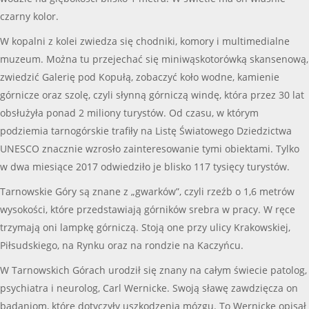
czarny kolor.
W kopalni z kolei zwiedza się chodniki, komory i multimedialne
muzeum. Można tu przejechać się miniwąskotorówką skansenową,
zwiedzić Galerię pod Kopułą, zobaczyć koło wodne, kamienie
górnicze oraz szolę, czyli słynną górniczą windę, która przez 30 lat
obsłużyła ponad 2 miliony turystów. Od czasu, w którym
podziemia tarnogórskie trafiły na Listę Światowego Dziedzictwa
UNESCO znacznie wzrosło zainteresowanie tymi obiektami. Tylko
w dwa miesiące 2017 odwiedziło je blisko 117 tysięcy turystów.
Tarnowskie Góry są znane z „gwarków”, czyli rzeźb o 1,6 metrów
wysokości, które przedstawiają górników srebra w pracy. W ręce
trzymają oni lampkę górniczą. Stoją one przy ulicy Krakowskiej,
Piłsudskiego, na Rynku oraz na rondzie na Kaczyńcu.
W Tarnowskich Górach urodził się znany na całym świecie patolog,
psychiatra i neurolog, Carl Wernicke. Swoją sławę zawdzięcza on
badaniom, które dotyczyły uszkodzenia mózgu. To Wernicke opisał