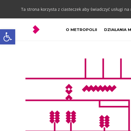
Ta strona korzysta z ciasteczek aby świadczyć usługi na
Otwórz pasek narzędzi
O METROPOLII
DZIAŁANIA 