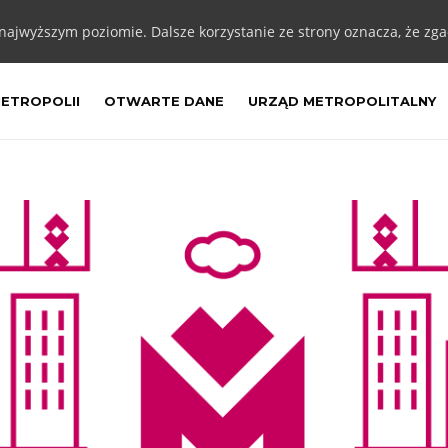
 najwyższym poziomie. Dalsze korzystanie ze strony oznacza, że zgad
METROPOLII
OTWARTE DANE
URZĄD METROPOLITALNY