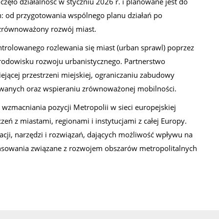
częło działalność w styczniu 2026 r. i planowane jest do
h: od przygotowania wspólnego planu działań po
 zrównoważony rozwój miast.
ontrolowanego rozlewania się miast (urban sprawl) poprzez
rodowisku rozwoju urbanistycznego. Partnerstwo
iejącej przestrzeni miejskiej, ograniczaniu zabudowy
owanych oraz wspieraniu zrównoważonej mobilności.
wzmacniania pozycji Metropolii w sieci europejskiej
ń z miastami, regionami i instytucjami z całej Europy.
cji, narzędzi i rozwiązań, dających możliwość wpływu na
inansowania związane z rozwojem obszarów metropolitalnych