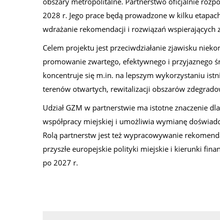
obszary metropolitalne. Partnerstwo oficjalnie rozpo
2028 r. Jego prace będą prowadzone w kilku etapac
wdrażanie rekomendacji i rozwiązań wspierających
Celem projektu jest przeciwdziałanie zjawisku niek
promowanie zwartego, efektywnego i przyjaznego ś
koncentruje się m.in. na lepszym wykorzystaniu istn
terenów otwartych, rewitalizacji obszarów zdegrad
Udział GZM w partnerstwie ma istotne znaczenie dla 
współpracy miejskiej i umożliwia wymianę doświadcze
Rolą partnerstw jest też wypracowywanie rekomenda
przyszłe europejskie polityki miejskie i kierunki f
po 2027 r.