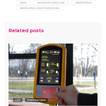
#GZM
#KAZIMIERZ KAROLCZAK
#WSPÓŁPRACA
#WSPÓŁPRACA MIĘDZYNARODOWA
Related posts
GZM
Public transport