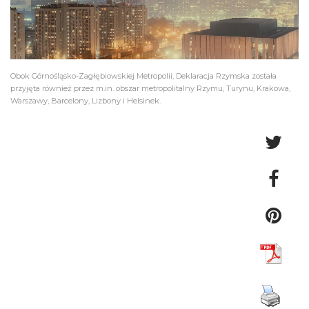
Obok Górnośląsko-Zagłębiowskiej Metropolii, Deklaracja Rzymska została
przyjęta również przez m.in. obszar metropolitalny Rzymu, Turynu, Krakowa,
Warszawy, Barcelony, Lizbony i Helsinek.