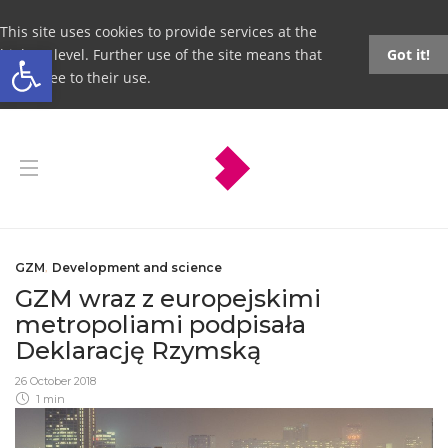
This site uses cookies to provide services at the
Open toolbar
highest level. Further use of the site means that
Got it!
you agree to their use.
GZM
,
Development and science
GZM wraz z europejskimi
metropoliami podpisała
Deklarację Rzymską
26 October 2018
1 min