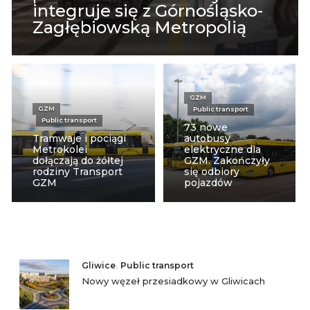
integruje się z Górnośląsko-
Zagłębiowską Metropolią
GZM
GZM
Public transport
Public transport
73 nowe
Tramwaje i pociągi
autobusy
Metrokolei
elektryczne dla
dołączają do żółtej
GZM. Zakończyły
rodziny Transport
się odbiory
GZM
pojazdów
Gliwice
,
Public transport
Nowy węzeł przesiadkowy w Gliwicach