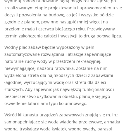
wybuduj roboty budowlane będą mogły rozpocząć się po
zrealizowanym etapie projektowania i uprawomocnieniu się
decyzji pozwolenia na budowę, co jeśli wszystko pójdzie
zgodnie z planem, powinno nastąpić mniej więcej na
przełomie maja i czerwca bieżącego roku. Przewidywany
termin zakończenia całości inwestycji to druga połowa lipca.
Wodny plac zabaw będzie wyposażony w pełni
zautomatyzowane rozwiązania i atrakcje zapewniające
naturalne ruchy wody w przestrzeni rekreacyjnej,
niewymagającej nadzoru ratownika. Zostanie na nim
wydzielona strefa dla najmłodszych dzieci z zabawkami
łagodniej wyrzucającymi wodę oraz strefa dla dzieci
starszych. Aby zapewnić jak największą funkcjonalność i
bezpieczeństwo użytkowania obiektu, planuje się jego
oświetlenie latarniami typu kolumnowego.
Wśród kilkunastu urządzeń zabawowych znajdą się m. in.:
samonapełniające się wodą wiaderka przelewowe, armatka
wodna, tryskający wodą kwiatek, wodne owady, parasol