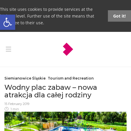
This site uses cookies to provide services at the
Open toolbar
highest level. Further use of the site means that
Got it!
you agree to their use.
Siemianowice Śląskie
,
Tourism and Recreation
Wodny plac zabaw – nowa
atrakcja dla całej rodziny
15 February 2019
1 min