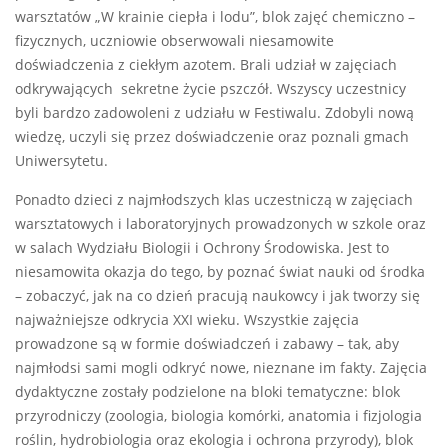
warsztatów „W krainie ciepła i lodu”, blok zajęć chemiczno –
fizycznych, uczniowie obserwowali niesamowite
doświadczenia z ciekłym azotem. Brali udział w zajęciach
odkrywających sekretne życie pszczół. Wszyscy uczestnicy
byli bardzo zadowoleni z udziału w Festiwalu. Zdobyli nową
wiedzę, uczyli się przez doświadczenie oraz poznali gmach
Uniwersytetu.
Ponadto dzieci z najmłodszych klas uczestniczą w zajęciach
warsztatowych i laboratoryjnych prowadzonych w szkole oraz
w salach Wydziału Biologii i Ochrony Środowiska. Jest to
niesamowita okazja do tego, by poznać świat nauki od środka
– zobaczyć, jak na co dzień pracują naukowcy i jak tworzy się
najważniejsze odkrycia XXI wieku. Wszystkie zajęcia
prowadzone są w formie doświadczeń i zabawy – tak, aby
najmłodsi sami mogli odkryć nowe, nieznane im fakty. Zajęcia
dydaktyczne zostały podzielone na bloki tematyczne: blok
przyrodniczy (zoologia, biologia komórki, anatomia i fizjologia
roślin, hydrobiologia oraz ekologia i ochrona przyrody), blok