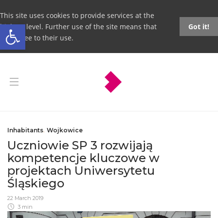
This site uses cookies to provide services at the
Open toolbar
highest level. Further use of the site means that
Got it!
you agree to their use.
Inhabitants
,
Wojkowice
Uczniowie SP 3 rozwijają
kompetencje kluczowe w
projektach Uniwersytetu
Śląskiego
22 March 2019
3 min