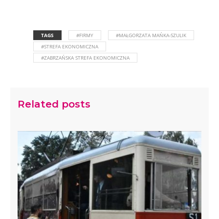
TAGS
#FIRMY
#MAŁGORZATA MAŃKA-SZULIK
#STREFA EKONOMICZNA
#ZABRZAŃSKA STREFA EKONOMICZNA
Related posts