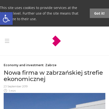
This site uses cookies to provide services at the
Open toolbar
highest level. Further use of the site means that
Got it!
you agree to their use.
Economy and investment
,
Zabrze
Nowa firma w zabrzańskiej strefie
ekonomicznej
23 September 2019
1 min