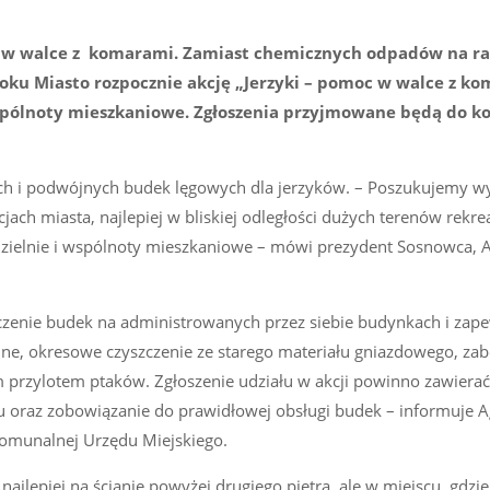
y w walce z komarami. Zamiast chemicznych odpadów na r
 roku Miasto rozpocznie akcję „Jerzyki – pomoc w walce z k
i wspólnoty mieszkaniowe. Zgłoszenia przyjmowane będą do k
h i podwójnych budek lęgowych dla jerzyków. – Poszukujemy w
ach miasta, najlepiej w bliskiej odległości dużych terenów rekre
zielnie i wspólnoty mieszkaniowe – mówi prezydent Sosnowca, 
zczenie budek na administrowanych przez siebie budynkach i zap
ne, okresowe czyszczenie ze starego materiału gniazdowego, zab
przylotem ptaków. Zgłoszenie udziału w akcji powinno zawiera
ku oraz zobowiązanie do prawidłowej obsługi budek – informuje 
Komunalnej Urzędu Miejskiego.
ajlepiej na ścianie powyżej drugiego piętra, ale w miejscu, gdzie