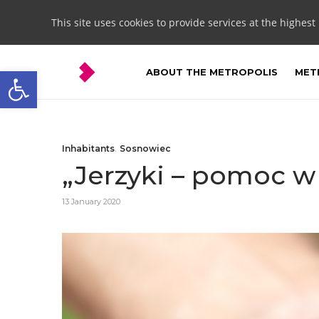
This site uses cookies to provide services at the highest
Open toolbar
ABOUT THE METROPOLIS
METR
Inhabitants
,
Sosnowiec
„Jerzyki – pomoc w
13 January 2020