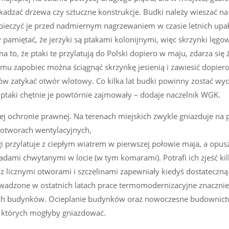
adzać drzewa czy sztuczne konstrukcje. Budki należy wieszać na
pieczyć je przed nadmiernym nagrzewaniem w czasie letnich upa
ży pamiętać, że jerzyki są ptakami kolonijnymi, więc skrzynki lęg
a to, że ptaki te przylatują do Polski dopiero w maju, zdarza się 
emu zapobiec można ściągnąć skrzynkę jesienią i zawiesić dopier
yków zatykać otwór wlotowy. Co kilka lat budki powinny zostać wy
 ptaki chętnie je powtórnie zajmowały – dodaje naczelnik WGK.
łej ochronie prawnej. Na terenach miejskich zwykle gniazduje na
 otworach wentylacyjnych,
przylatuje z ciepłym wiatrem w pierwszej połowie maja, a opus
wadami chwytanymi w locie (w tym komarami). Potrafi ich zjeść ki
 z licznymi otworami i szczelinami zapewniały kiedyś dostateczną 
wadzone w ostatnich latach prace termomodernizacyjne znacznie
ch budynków. Ocieplanie budynków oraz nowoczesne budownic
 których mogłyby gniazdować.