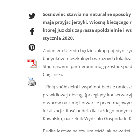
Sosnowiec stawia na naturalne sposob
mają przyjść jerzyki. Wiosną bieżącego
której już dziś zaprasza spółdzielnie 
stycznia 2020.
Zadaniem Urzędu będzie zakup pojedynczyc
budynków mieszkalnych w różnych lokalizacj
Stąd naszymi partnerami mogą zostać spółd
Chęciński.
– Rolą spółdzielni i wspólnot będzie umies
prawidłowej obsługi (przeglądy konserwacyj
otworów na zimę i otwarcie przed majowym 
lokalizację, ilość budek dla każdego budyn
Kowalska, naczelnik Wydziału Gospodarki 
Budkę lęgową należy umieścić jak najwyżej, n