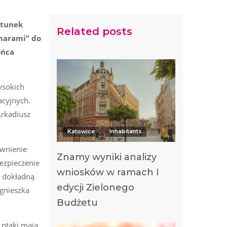
atunek
Related posts
omarami” do
ońca
ysokich
acyjnych.
Arkadiusz
Katowice
Inhabitants
ewnienie
Znamy wyniki analizy
ezpieczenie
wniosków w ramach I
ć dokładną
edycji Zielonego
Agnieszka
Budżetu
 ptaki mają