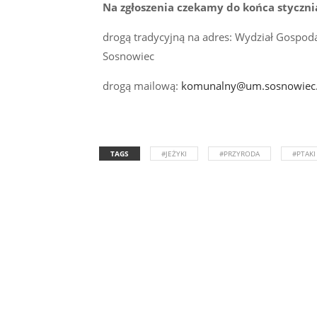
Na zgłoszenia czekamy do końca styczni
drogą tradycyjną na adres: Wydział Gospod
Sosnowiec
drogą mailową:
komunalny@um.sosnowiec.
TAGS
#JEŻYKI
#PRZYRODA
#PTAKI