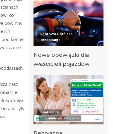
 ścianach
łów, co
owe powinny
że ich
Dąbrowa Górnicza
o pod koniec
Inhabitants
czyszczone
Nowe obowiązki dla
właścicieli pojazdów
 poddaszach,
zcza nasz
lkanaście
ilość miejsc
 ograniczyły
Inhabitants
two
Siemianowice Śląskie
Bezpłatna