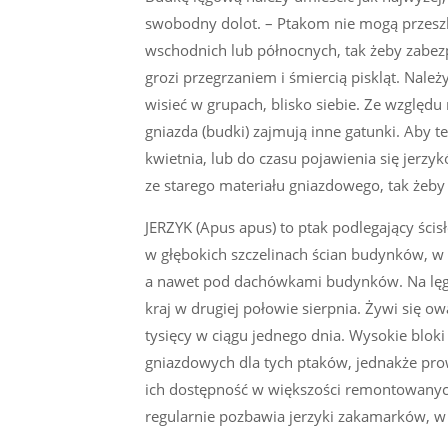
swobodny dolot. – Ptakom nie mogą przeszk
wschodnich lub północnych, tak żeby zabez
grozi przegrzaniem i śmiercią piskląt. Nale
wisieć w grupach, blisko siebie. Ze względu n
gniazda (budki) zajmują inne gatunki. Aby t
kwietnia, lub do czasu pojawienia się jerz
ze starego materiału gniazdowego, tak żeby
JERZYK (Apus apus) to ptak podlegający ścis
w głębokich szczelinach ścian budynków, w
a nawet pod dachówkami budynków. Na lęgi 
kraj w drugiej połowie sierpnia. Żywi się o
tysięcy w ciągu jednego dnia. Wysokie bloki
gniazdowych dla tych ptaków, jednakże pro
ich dostępność w większości remontowany
regularnie pozbawia jerzyki zakamarków, w