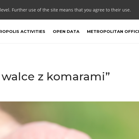
 level. Further use of the site means that you agree to their use.
OPOLIS ACTIVITIES
OPEN DATA
METROPOLITAN OFFIC
 walce z komarami”