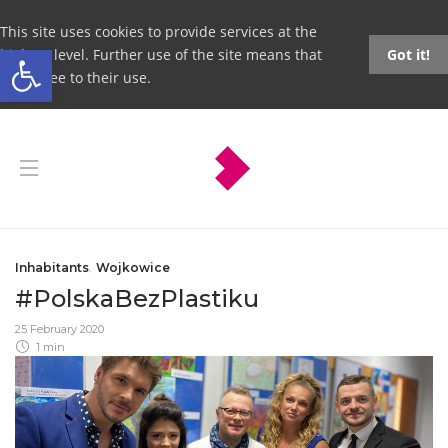
This site uses cookies to provide services at the
Open toolbar
highest level. Further use of the site means that
Got it!
you agree to their use.
Inhabitants
,
Wojkowice
#PolskaBezPlastiku
25 February 2020
1 min