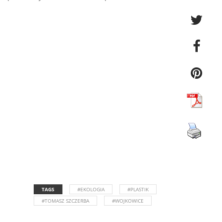
TAGS
#EKOLOGIA
#PLASTIK
#TOMASZ SZCZERBA
#WOJKOWICE