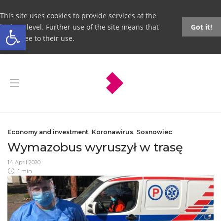
This site uses cookies to provide services at the
Open toolbar
highest level. Further use of the site means that
Got it!
you agree to their use.
Economy and investment
,
Koronawirus
,
Sosnowiec
Wymazobus wyruszył w trasę
14 April 2020
1 min