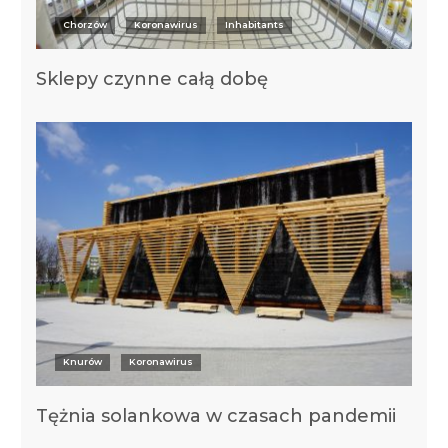
Chorzów
Koronawirus
Inhabitants
Sklepy czynne całą dobę
Knurów
Koronawirus
Tężnia solankowa w czasach pandemii