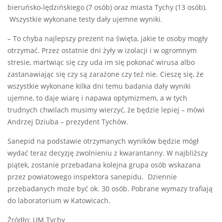
bieruńsko‑lędzińskiego (7 osób) oraz miasta Tychy (13 osób).
Wszystkie wykonane testy dały ujemne wyniki.
– To chyba najlepszy prezent na święta, jakie te osoby mogły
otrzymać. Przez ostatnie dni żyły w izolacji i w ogromnym
stresie, martwiąc się czy uda im się pokonać wirusa albo
zastanawiając się czy są zarażone czy też nie. Cieszę się, że
wszystkie wykonane kilka dni temu badania dały wyniki
ujemne, to daje wiarę i napawa optymizmem, a w tych
trudnych chwilach musimy wierzyć, że będzie lepiej – mówi
Andrzej Dziuba – prezydent Tychów.
Sanepid na podstawie otrzymanych wyników będzie mógł
wydać teraz decyzję zwolnieniu z kwarantanny. W najbliższy
piątek, zostanie przebadana kolejna grupa osób wskazana
przez powiatowego inspektora sanepidu. Dziennie
przebadanych może być ok. 30 osób. Pobrane wymazy trafiają
do laboratorium w Katowicach.
Źródło: UM Tychy