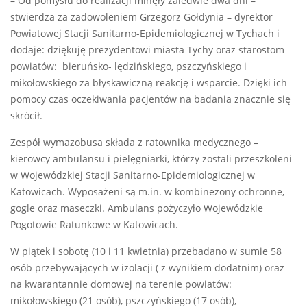
– Od pomysłu do realizacji minęły zaledwie dwa dni –
stwierdza za zadowoleniem Grzegorz Gołdynia – dyrektor
Powiatowej Stacji Sanitarno-Epidemiologicznej w Tychach i
dodaje: dziękuję prezydentowi miasta Tychy oraz starostom
powiatów: bieruńsko- lędzińskiego, pszczyńskiego i
mikołowskiego za błyskawiczną reakcję i wsparcie. Dzięki ich
pomocy czas oczekiwania pacjentów na badania znacznie się
skrócił.
Zespół wymazobusa składa z ratownika medycznego –
kierowcy ambulansu i pielęgniarki, którzy zostali przeszkoleni
w Wojewódzkiej Stacji Sanitarno-Epidemiologicznej w
Katowicach. Wyposażeni są m.in. w kombinezony ochronne,
gogle oraz maseczki. Ambulans pożyczyło Wojewódzkie
Pogotowie Ratunkowe w Katowicach.
W piątek i sobotę (10 i 11 kwietnia) przebadano w sumie 58
osób przebywających w izolacji ( z wynikiem dodatnim) oraz
na kwarantannie domowej na terenie powiatów:
mikołowskiego (21 osób), pszczyńskiego (17 osób),