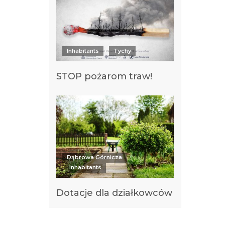
Inhabitants
Tychy
STOP pożarom traw!
Dąbrowa Górnicza
Inhabitants
Dotacje dla działkowców