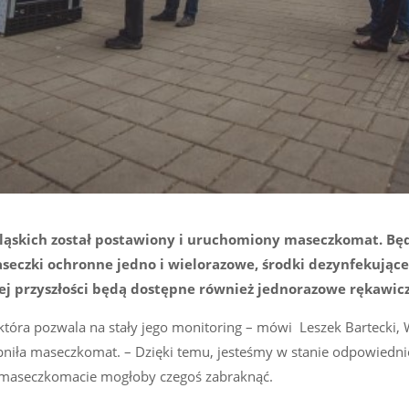
ląskich został postawiony i uruchomiony maseczkomat. Bę
seczki ochronne jedno i wielorazowe, środki dezynfekujące
ej przyszłości będą dostępne również jednorazowe rękawicz
która pozwala na stały jego monitoring – mówi Leszek Bartecki,
ępniła maseczkomat. – Dzięki temu, jesteśmy w stanie odpowiedni
 w maseczkomacie mogłoby czegoś zabraknąć.