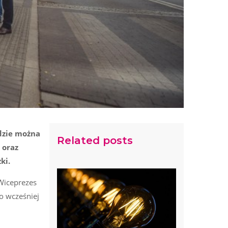
dzie można
Related posts
 oraz
ki.
 Wiceprezes
o wcześniej