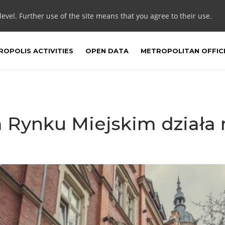
 level. Further use of the site means that you agree to their use.
OPOLIS ACTIVITIES
OPEN DATA
METROPOLITAN OFFIC
 Rynku Miejskim dział