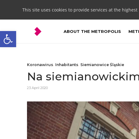
This site uses cookies to provide services at the highest
Open toolbar
ABOUT THE METROPOLIS
METR
Koronawirus
,
Inhabitants
,
Siemianowice Śląskie
Na siemianowickim
23 April 2020