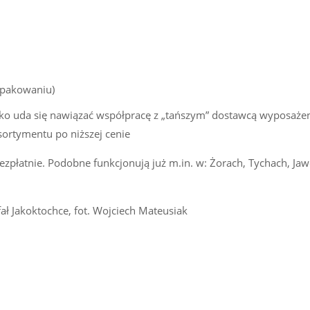
 opakowaniu)
tylko uda się nawiązać współpracę z „tańszym” dostawcą wyposaże
ortymentu po niższej cenie
płatnie. Podobne funkcjonują już m.in. w: Żorach, Tychach, Jaw
ał Jakoktochce, fot. Wojciech Mateusiak