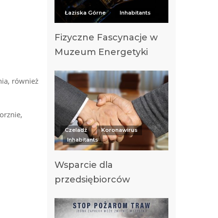
Łaziska Górne
Inhabitants
Fizyczne Fascynacje w
Muzeum Energetyki
nia, również
orznie,
Czeladź
Koronawirus
Inhabitants
Wsparcie dla
przedsiębiorców