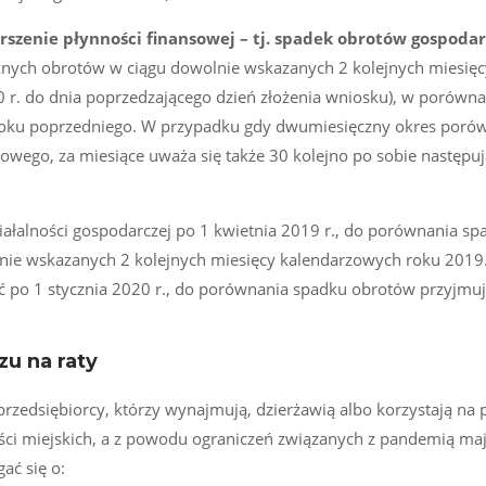
szenie płynności finansowej – tj. spadek obrotów gospodar
cznych obrotów w ciągu dowolnie wskazanych 2 kolejnych miesięc
 r. do dnia poprzedzającego dzień złożenia wniosku), w porówn
 roku poprzedniego. W przypadku gdy dwumiesięczny okres por
zowego, za miesiące uważa się także 30 kolejno po sobie następuj
ałalności gospodarczej po 1 kwietnia 2019 r., do porównania sp
lnie wskazanych 2 kolejnych miesięcy kalendarzowych roku 2019
ść po 1 stycznia 2020 r., do porównania spadku obrotów przyjmuje
zu na raty
zedsiębiorcy, którzy wynajmują, dzierżawią albo korzystają na 
ści miejskich, a z powodu ograniczeń związanych z pandemią ma
ać się o: