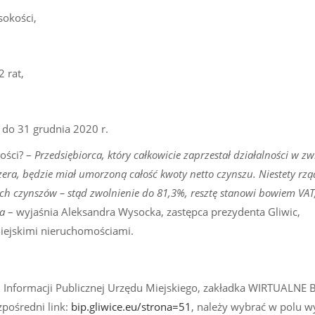
okości,
 rat,
 do 31 grudnia 2020 r.
ości? –
Przedsiębiorca, który całkowicie zaprzestał działalności w zw
zera, będzie miał umorzoną całość kwoty netto czynszu. Niestety rzą
h czynszów – stąd zwolnienie do 81,3%, resztę stanowi bowiem VAT,
a
– wyjaśnia Aleksandra Wysocka, zastępca prezydenta Gliwic,
iejskimi nieruchomościami.
 Informacji Publicznej Urzędu Miejskiego, zakładka WIRTUALNE
ośredni link:
bip.gliwice.eu/strona=51
, należy wybrać w polu 