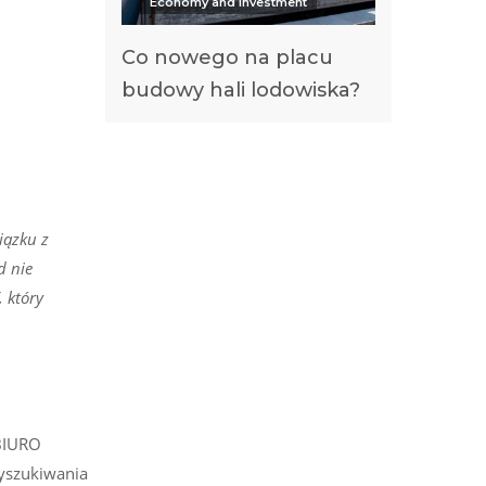
Economy and investment
Co nowego na placu
budowy hali lodowiska?
iązku z
d nie
 który
 BIURO
wyszukiwania