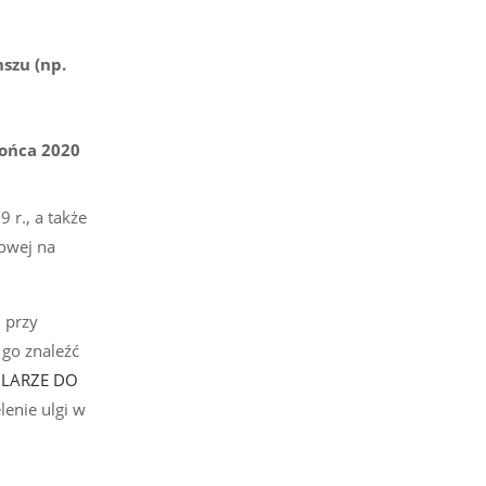
szu (np.
końca 2020
 r., a także
sowej na
h przy
go znaleźć
ULARZE DO
lenie ulgi w