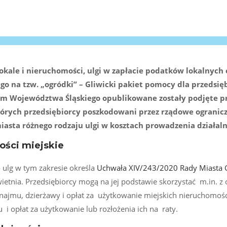
okale i nieruchomości, ulgi w zapłacie podatków lokalnych
go na tzw. „ogródki” – Gliwicki pakiet pomocy dla przedsi
m Województwa Śląskiego opublikowane zostały podjęte p
tórych przedsiębiorcy poszkodowani przez rządowe ogranic
asta różnego rodzaju ulgi w kosztach prowadzenia działaln
mości miejskie
 ulg w tym zakresie określa
Uchwała XIV/243/2020 Rady Miasta G
ietnia. Przedsiębiorcy mogą na jej podstawie skorzystać m.in. z
u najmu, dzierżawy i opłat za użytkowanie miejskich nieruchomoś
 i opłat za użytkowanie lub rozłożenia ich na raty.