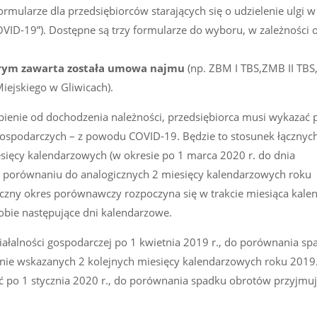
mularze dla przedsiębiorców starających się o udzielenie ulgi w 
VID-19”). Dostępne są trzy formularze do wyboru, w zależności 
órym zawarta została umowa najmu
(np. ZBM I TBS,ZMB II TBS
iejskiego w Gliwicach).
ienie od dochodzenia należności, przedsiębiorca musi wykazać 
 gospodarczych – z powodu COVID-19. Będzie to stosunek łączny
sięcy kalendarzowych (w okresie po 1 marca 2020 r. do dnia
w porównaniu do analogicznych 2 miesięcy kalendarzowych roku
zny okres porównawczy rozpoczyna się w trakcie miesiąca kale
sobie następujące dni kalendarzowe.
ałalności gospodarczej po 1 kwietnia 2019 r., do porównania sp
lnie wskazanych 2 kolejnych miesięcy kalendarzowych roku 2019
ść po 1 stycznia 2020 r., do porównania spadku obrotów przyjmuje