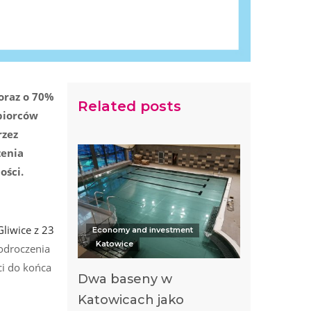
 oraz o 70%
Related posts
ębiorców
rzez
zenia
ości.
liwice z 23
Economy and investment
Katowice
 odroczenia
ci do końca
Dwa baseny w
Katowicach jako