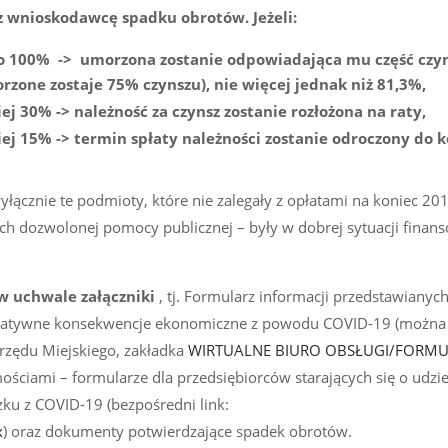
z wnioskodawcę spadku obrotów. Jeżeli:
o 100% -> umorzona zostanie odpowiadająca mu część czyn
one zostaje 75% czynszu), nie więcej jednak niż 81,3%,
j 30% -> należność za czynsz zostanie rozłożona na raty,
j 15% -> termin spłaty należności zostanie odroczony do 
cznie te podmioty, które nie zalegały z opłatami na koniec 2019
ch dozwolonej pomocy publicznej – były w dobrej sytuacji finan
w uchwale załączniki
, tj. Formularz informacji przedstawianyc
gatywne konsekwencje ekonomiczne z powodu COVID-19 (można 
Urzędu Miejskiego, zakładka
WIRTUALNE BIURO OBSŁUGI/FORM
ciami – formularze dla przedsiębiorców starających się o udzie
ku z COVID-19 (bezpośredni link:
x
) oraz dokumenty potwierdzające spadek obrotów.