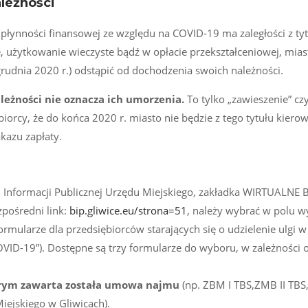
leżności
 płynności finansowej ze względu na COVID-19 ma zaległości z ty
, użytkowanie wieczyste bądź w opłacie przekształceniowej, mia
rudnia 2020 r.) odstąpić od dochodzenia swoich należności.
eżności nie oznacza ich umorzenia.
To tylko „zawieszenie” cz
biorcy, że do końca 2020 r. miasto nie będzie z tego tytułu kier
kazu zapłaty.
 Informacji Publicznej Urzędu Miejskiego, zakładka WIRTUALNE
ośredni link:
bip.gliwice.eu/strona=51
, należy wybrać w polu 
mularze dla przedsiębiorców starających się o udzielenie ulgi w 
VID-19”). Dostępne są trzy formularze do wyboru, w zależności 
tórym zawarta została umowa najmu
(np. ZBM I TBS,ZMB II TB
iejskiego w Gliwicach).