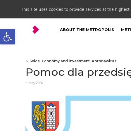
This site uses cookies to provide services at the highest
Open toolbar
ABOUT THE METROPOLIS
METR
Gliwice
,
Economy and investment
,
Koronawirus
Pomoc dla przedsi
4 May 2020