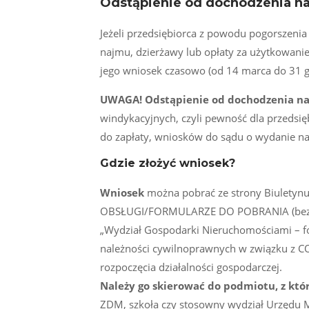
Odstąpienie od dochodzenia na
Jeżeli przedsiębiorca z powodu pogorszenia
najmu, dzierżawy lub opłaty za użytkowanie
jego wniosek czasowo (od 14 marca do 31 g
UWAGA! Odstąpienie od dochodzenia nal
windykacyjnych, czyli pewność dla przedsię
do zapłaty, wniosków do sądu o wydanie na
Gdzie złożyć wniosek?
Wniosek
można pobrać ze strony Biuletynu
OBSŁUGI/FORMULARZE DO POBRANIA (bezp
„Wydział Gospodarki Nieruchomościami – for
należności cywilnoprawnych w związku z CO
rozpoczęcia działalności gospodarczej.
Należy go skierować do podmiotu, z k
ZDM, szkoła czy stosowny wydział Urzędu M