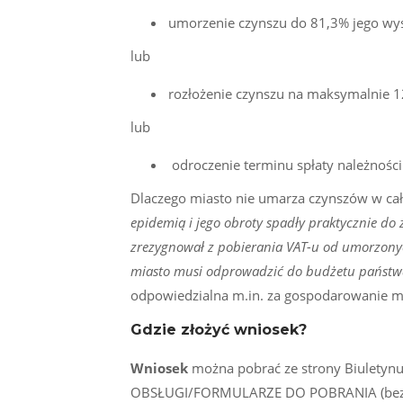
umorzenie czynszu do 81,3% jego wys
lub
rozłożenie czynszu na maksymalnie 12
lub
odroczenie terminu spłaty należności
Dlaczego miasto nie umarza czynszów w cał
epidemią i jego obroty spadły praktycznie do 
zrezygnował z pobierania VAT-u od umorzonyc
miasto musi odprowadzić do budżetu państw
odpowiedzialna m.in. za gospodarowanie m
Gdzie złożyć wniosek?
Wniosek
można pobrać ze strony Biuletynu
OBSŁUGI/FORMULARZE DO POBRANIA (bezp