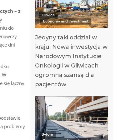
czych – z
Gliwice
y
Economy and investment
aniu do
ównawczy
Jedyny taki oddział w
ące dni
kraju. Nowa inwestycja w
Narodowym Instytucie
Onkologii w Gliwicach
adku
ogromną szansą dla
. W
 się łączny
pacjentów
podstawie
ją problemy
Bytom