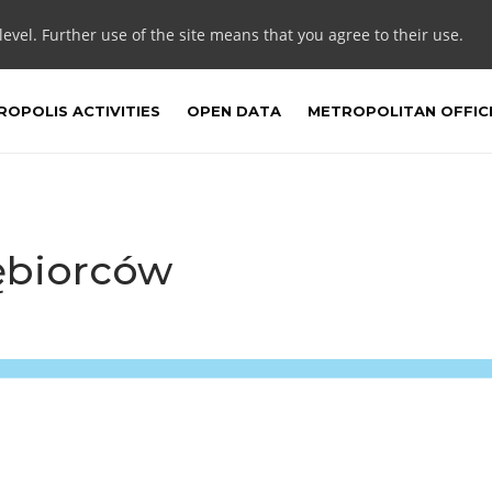
 level. Further use of the site means that you agree to their use.
OPOLIS ACTIVITIES
OPEN DATA
METROPOLITAN OFFIC
ębiorców