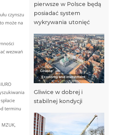
pierwsze w Polsce będą
posiadać system
tułu czynszu
wykrywania utonięć
sto może na
ynności
ować wezwań
Gliwice
Economy and investment
 BIURO
Gliwice w dobrej i
wyszukiwania
spłacie
stabilnej kondycji
od terminu
S, MZUK,