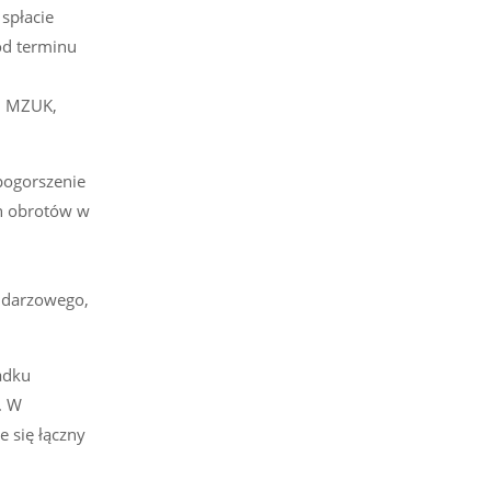
spłacie
od terminu
, MZUK,
pogorszenie
ch obrotów w
ndarzowego,
adku
. W
 się łączny