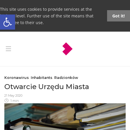
This site uses cookies to provide services at the
Open toolbar
highest level. Further use of the site means that
Got it!
you agree to their use.
Koronawirus
,
Inhabitants
,
Radzionków
Otwarcie Urzędu Miasta
21 May 2020
1 min