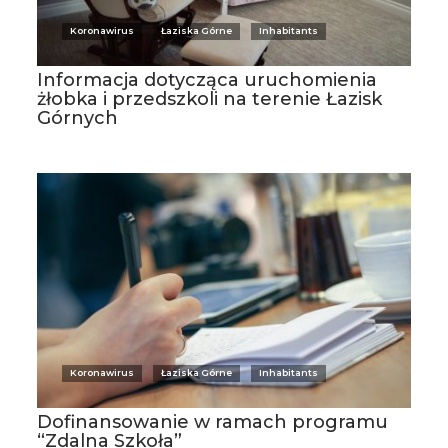
Koronawirus
Łaziska Górne
Inhabitants
Informacja dotycząca uruchomienia
żłobka i przedszkoli na terenie Łazisk
Górnych
Koronawirus
Łaziska Górne
Inhabitants
Dofinansowanie w ramach programu
“Zdalna Szkoła”