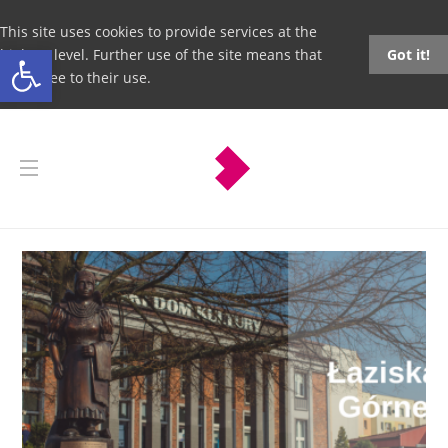
This site uses cookies to provide services at the
Open toolbar
highest level. Further use of the site means that
Got it!
you agree to their use.
Łaziska
Górne