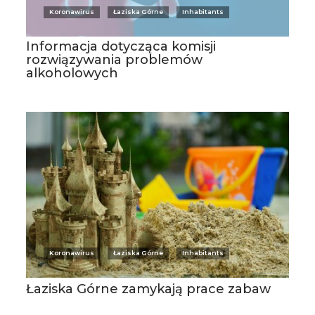
Koronawirus
Łaziska Górne
Inhabitants
Informacja dotycząca komisji
rozwiązywania problemów
alkoholowych
Koronawirus
Łaziska Górne
Inhabitants
Łaziska Górne zamykają prace zabaw