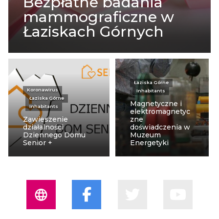
Bezpłatne badania
mammograficzne w
Łaziskach Górnych
Łaziska Górne
Koronawirus
Inhabitants
Łaziska Górne
Magnetyczne i
Inhabitants
elektromagnetyc
Zawieszenie
zne
działalności
doświadczenia w
Dziennego Domu
Muzeum
Senior +
Energetyki