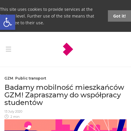
This site uses cookies to provide services at the
Open toolbar
highest level. Further use of the site means that
Got it!
you agree to their use.
GZM
,
Public transport
Badamy mobilność mieszkańców
GZM! Zapraszamy do współpracy
studentów
13 July 2020
2 min