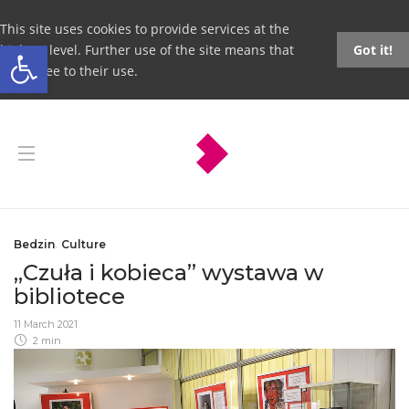
This site uses cookies to provide services at the
Open toolbar
highest level. Further use of the site means that
Got it!
you agree to their use.
Bedzin
,
Culture
„Czuła i kobieca” wystawa w
bibliotece
11 March 2021
2 min