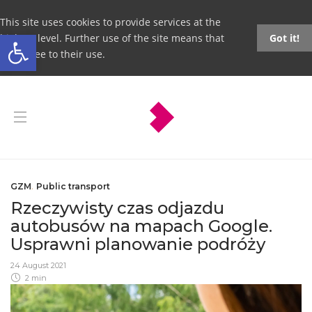
This site uses cookies to provide services at the
Open toolbar
highest level. Further use of the site means that
Got it!
you agree to their use.
GZM
,
Public transport
Rzeczywisty czas odjazdu
autobusów na mapach Google.
Usprawni planowanie podróży
24 August 2021
2 min