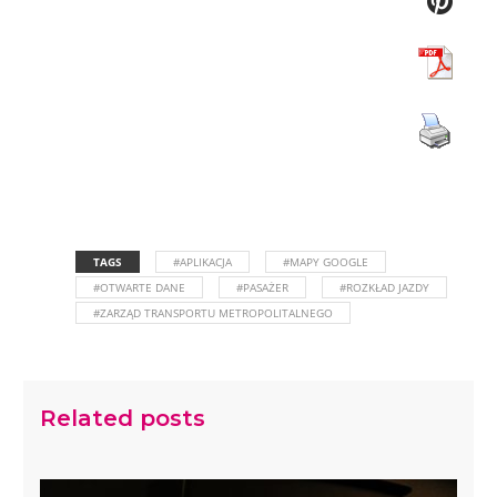
TAGS
#APLIKACJA
#MAPY GOOGLE
#OTWARTE DANE
#PASAŻER
#ROZKŁAD JAZDY
#ZARZĄD TRANSPORTU METROPOLITALNEGO
Related posts