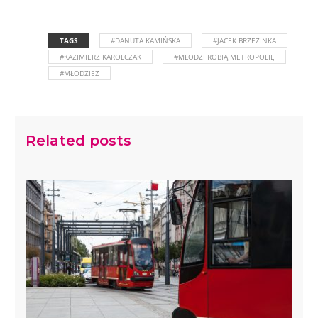
TAGS
#DANUTA KAMIŃSKA
#JACEK BRZEZINKA
#KAZIMIERZ KAROLCZAK
#MŁODZI ROBIĄ METROPOLIĘ
#MŁODZIEŻ
Related posts