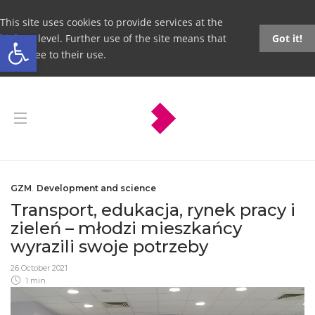
This site uses cookies to provide services at the
Open toolbar
highest level. Further use of the site means that
Got it!
you agree to their use.
GZM
,
Development and science
Transport, edukacja, rynek pracy i
zieleń – młodzi mieszkańcy
wyrazili swoje potrzeby
26 October 2021
1 min