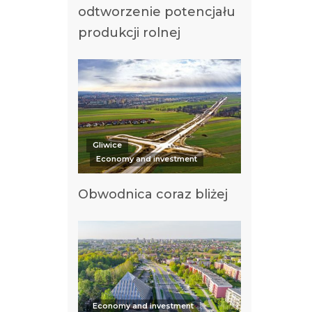
odtworzenie potencjału
produkcji rolnej
Gliwice
Economy and investment
Obwodnica coraz bliżej
Economy and investment