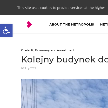
This site uses cookies to provide services at the highest
Open toolbar
ABOUT THE METROPOLIS
METR
Czeladź
,
Economy and investment
Kolejny budynek d
26 July 2022