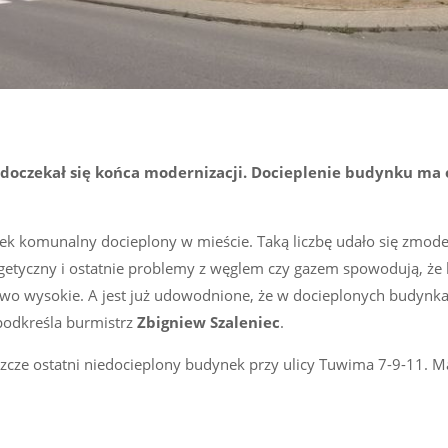
doczekał się końca modernizacji. Docieplenie budynku ma 
ek komunalny docieplony w mieście. Taką liczbę udało się zmod
energetyczny i ostatnie problemy z węglem czy gazem spowodują, że
wo wysokie. A jest już udowodnione, że w docieplonych budynka
podkreśla burmistrz
Zbigniew Szaleniec
.
cze ostatni niedocieplony budynek przy ulicy Tuwima 7-9-11. M