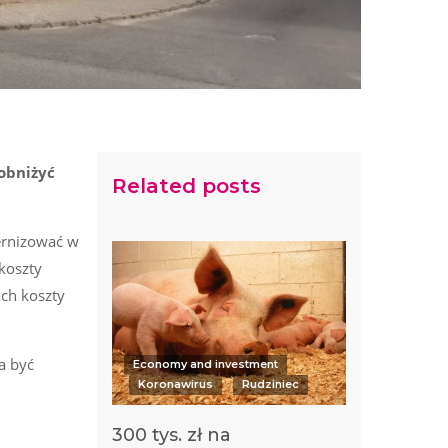
obniżyć
Related posts
ernizować w
 koszty
ch koszty
a być
Economy and investment
Koronawirus
Rudziniec
300 tys. zł na