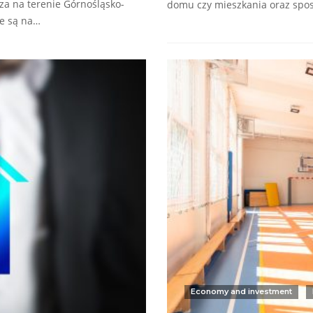
a na terenie Górnośląsko-
domu czy mieszkania oraz sp
ne są na…
Economy and investment