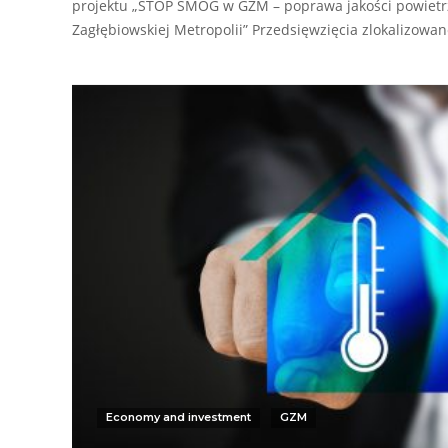
projektu „STOP SMOG w GZM – poprawa jakości powietrz
Zagłębiowskiej Metropolii” Przedsięwzięcia zlokalizowa
Economy and investment
GZM