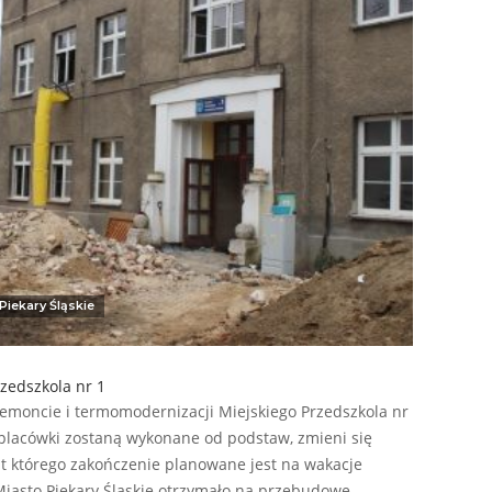
Piekary Śląskie
zedszkola nr 1
remoncie i termomodernizacji Miejskiego Przedszkola nr
 placówki zostaną wykonane od podstaw, zmieni się
t którego zakończenie planowane jest na wakacje
 Miasto Piekary Ślaskie otrzymało na przebudowę