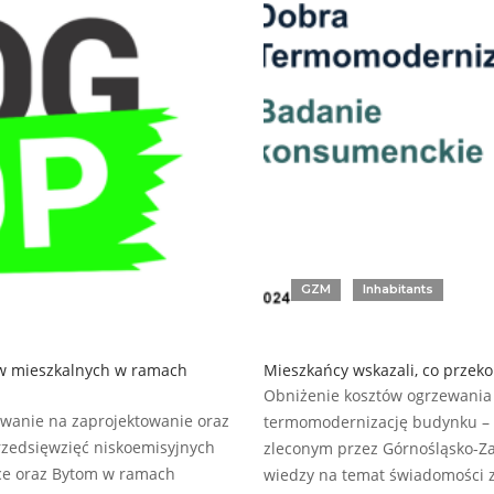
GZM
Inhabitants
w mieszkalnych w ramach
Mieszkańcy wskazali, co przeko
Obniżenie kosztów ogrzewania 
owanie na zaprojektowanie oraz
termomodernizację budynku – 
rzedsięwzięć niskoemisyjnych
zleconym przez Górnośląsko-Za
ice oraz Bytom w ramach
wiedzy na temat świadomości 