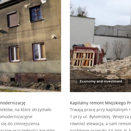
Economy and investment
omodernizację
Kapitalny remont Miejskiego Pr
iektów, na które otrzymało
Trwają pracę przy kapitalnym 
momodernizacyjne
1 przy ul. Bytomskiej. Wnętrza
się do zmniejszenia
również elewacja, a sam remon
aczne oszczędności kosztów
pochłonie przeszło 4,5 mln zł.