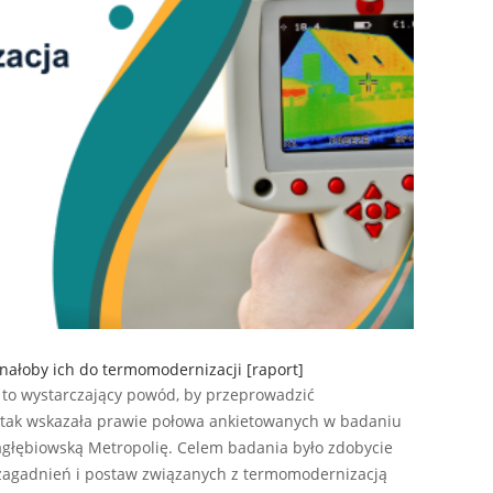
nałoby ich do termomodernizacji [raport]
to wystarczający powód, by przeprowadzić
tak wskazała prawie połowa ankietowanych w badaniu
głębiowską Metropolię. Celem badania było zdobycie
zagadnień i postaw związanych z termomodernizacją