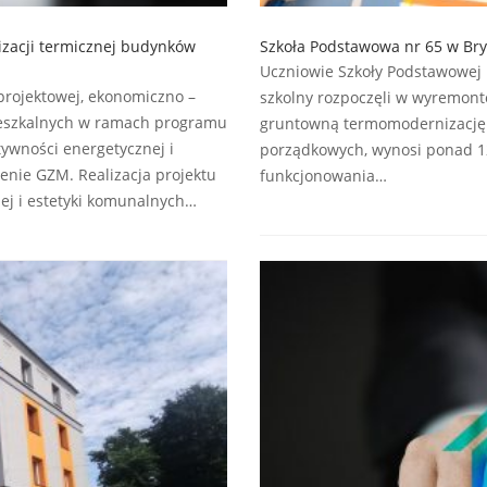
zacji termicznej budynków
Szkoła Podstawowa nr 65 w Bry
Uczniowie Szkoły Podstawowej
projektowej, ekonomiczno –
szkolny rozpoczęli w wyremon
ieszkalnych w ramach programu
gruntowną termomodernizację. W
tywności energetycznej i
porządkowych, wynosi ponad 12
enie GZM. Realizacja projektu
funkcjonowania…
ej i estetyki komunalnych…