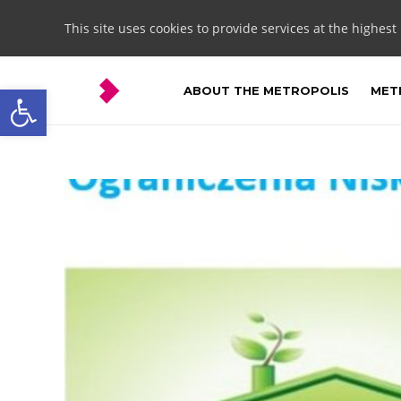
This site uses cookies to provide services at the highest
Open toolbar
ABOUT THE METROPOLIS
METR