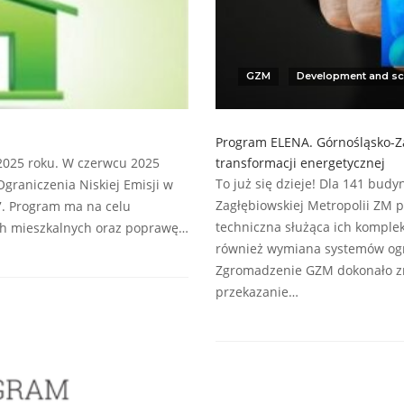
GZM
Development and sc
Program ELENA. Górnośląsko-Z
2025 roku. W czerwcu 2025
transformacji energetycznej
To już się dzieje! Dla 141 bud
Ograniczenia Niskiej Emisji w
Zagłębiowskiej Metropolii ZM 
7. Program ma na celu
techniczna służąca ich komple
ch mieszkalnych oraz poprawę…
również wymiana systemów ogrz
Zgromadzenie GZM dokonało zm
przekazanie…