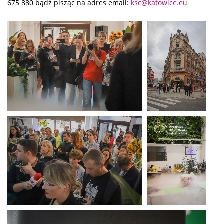
675 880 bądź pisząc na adres email:
ksc@katowice.eu