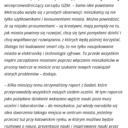
wiceprzewodniczący zarządu GZM. –
Sama idee powstania
MetroLabu wzięła się z prostych obserwacji: mieszkańcy są nie
tylko użytkownikami i konsumentami miasta. Można powiedzieć,
że są niejako prosumentami – są kreatywni, mają pomysły na to,
jak miasta powinny się rozwijać, chcą się tymi pomysłami dzielić i
chcą współtworzyć rozwiązania, z których będą później korzystać.
Dlatego też budowanie smart city, to nie tylko naszpikowanie
miasta w elektronikę i technologie cyfrowe. To przede wszystkim
mądre zarządzanie miastami poprzez włączanie mieszkańców w
procesy twórcze w mieście oraz szukanie nowych rozwiązań
starych problemów
– dodaje.
–
Kilka miesięcy temu otrzymaliśmy raport z badań, które
przeprowadziły wszystkich naszych siedem uczelni. W tym raporcie
jako pożądane działanie wskazano wyjście nauki poza mury
uczelni i laboratoriów – do mieszkańca. Już wtedy narodziła się
idea stworzenia takiego miejsca w centrum miasta, jesteśmy
przecież tuż przy katowickim rynku, w którym możliwa będzie
rozmowa o nauce, prezentacja nauki i inspirowanie nauki przez