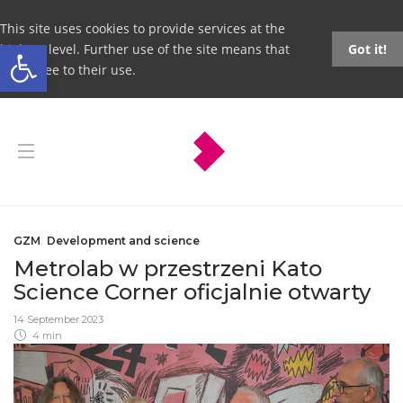
This site uses cookies to provide services at the
Open toolbar
highest level. Further use of the site means that
Got it!
you agree to their use.
GZM
,
Development and science
Metrolab w przestrzeni Kato
Science Corner oficjalnie otwarty
14 September 2023
4 min