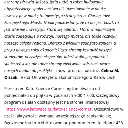
ochrony zdrowia, jakości życia ludzi, a także budowanie
obywatelskiego społeczeństwa niż inwestowanie w naukę.
Inwestycja w naukę to inwestycja strategiczna. Głosząc ideę
Europejskiego Miasta Nauki podkreślamy, że to nie jest koszt, to
jest właśnie inwestycja, która się opłaca, i która w najbliższym
czasie zadecyduje o rozwoju naszego miasta, ale także rozwoju
naszego całego regionu. Dlatego z wielkim zaangażowaniem, u
progu nowego roku akademickiego, chcemy kształcić naszych
studentów, przyszłych ekspertów, liderów dla gospodarki i
społeczeństwa, ale także chcemy efektywnie wdrażać owoce
naszych badań do praktyki
– mówi prof. dr hab. inż.
Celina M.
Olszak
, rektor Uniwersytetu Ekonomicznego w Katowicach.
Przestrzeń Kato Science Corner będzie otwarta od
poniedziałku do piątku w godzinach 9.00-17.00, szczegółowy
program działań dostępny jest na stronie internetowej
https://www.katowice.eu/kato-science-corner
. Uczestnictwo w
części aktywności wymaga wcześniejszego zapisania się.
Będzie można to zrobić dzwoniąc pod numerem telefonu: 453