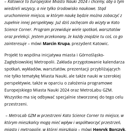
– Katowice to Europejskie Miasto Nauki 2024 i chcemy, aby o tym
wiedzieli wszyscy, a nie tylko środowisko naukowe. Stąd
uruchomienie miejsca, w którym naukę będzie można zobaczyć z
zupełnie innej perspektywy. Już dziś zachęcam do wizyty w Kato
Science Corner. Program przewiduje wiele spotkań, warsztatów
oraz prelekcji. Jestem przekonany, że każdy znajdzie tu coś, co go
zainteresuje
– mówi
Marcin Krupa
, prezydent Katowic.
Projekt to wspólna inicjatywa miasta i Górnośląsko-
Zagłębiowskiej Metropolii. Zakłada przygotowanie kalendarza
spotkań, wykładów, warsztatów, prezentacji przybliżających
nie tylko tematykę Miasta Nauki, ale także nauki w szerokiej
perspektywie, także w oparciu o założenia programowe
Europejskiego Miasta Nauki 2024 oraz MetroLabu GZM.
Wszystko ma się odbywać specjalnie stworzonej do tego celu
przestrzeni.
– MetroLab GZM w przestrzeni Kato Science Corner to miejsce, w
którym mieszkańcy mogą mieć wpływ i współtworzyć przestrzeń,
miasto i metropolię, w której mieszkają
– mówi
Henryk Borczyk
,