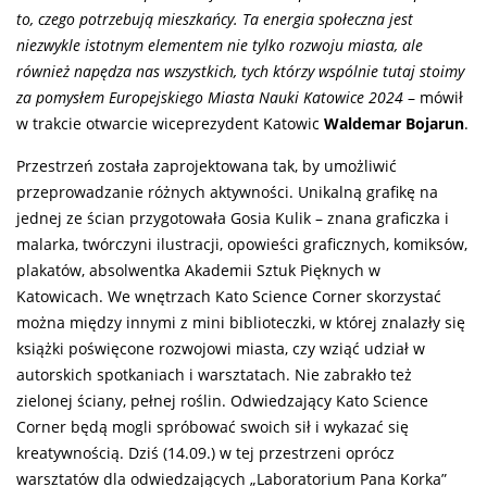
to, czego potrzebują mieszkańcy. Ta energia społeczna jest
niezwykle istotnym elementem nie tylko rozwoju miasta, ale
również napędza nas wszystkich, tych którzy wspólnie tutaj stoimy
za pomysłem Europejskiego Miasta Nauki Katowice 2024
– mówił
w trakcie otwarcie wiceprezydent Katowic
Waldemar Bojarun
.
Przestrzeń została zaprojektowana tak, by umożliwić
przeprowadzanie różnych aktywności. Unikalną grafikę na
jednej ze ścian przygotowała Gosia Kulik – znana graficzka i
malarka, twórczyni ilustracji, opowieści graficznych, komiksów,
plakatów, absolwentka Akademii Sztuk Pięknych w
Katowicach. We wnętrzach Kato Science Corner skorzystać
można między innymi z mini biblioteczki, w której znalazły się
książki poświęcone rozwojowi miasta, czy wziąć udział w
autorskich spotkaniach i warsztatach. Nie zabrakło też
zielonej ściany, pełnej roślin. Odwiedzający Kato Science
Corner będą mogli spróbować swoich sił i wykazać się
kreatywnością. Dziś (14.09.) w tej przestrzeni oprócz
warsztatów dla odwiedzających „Laboratorium Pana Korka”