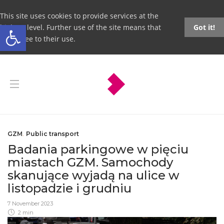
This site uses cookies to provide services at the
Open toolbar
highest level. Further use of the site means that
Got it!
you agree to their use.
GZM
,
Public transport
Badania parkingowe w pięciu
miastach GZM. Samochody
skanujące wyjadą na ulice w
listopadzie i grudniu
7 November 2023
2 min