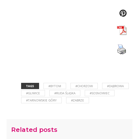
TAGS
#BYTOM
#CHORZOW
#DĄBROWA
#GLIWICE
#RUDA ŚLĄSKA
#SOSNOWIEC
#TARNOWSKIE GÓRY
#ZABRZE
Related posts