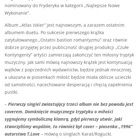
nominowany do Fryderyka w kategorii „Najlepsze Nowe
Wykonanie”.
Album „Atlas Iskier” jest najnowszym, a zarazem ostatnim
albumem duetu. Po sukcesie pierwszego krążka
zatytułowanego „Ostatni bastion romantyzmu” oraz równie
dobrze przyjętej przez publiczność drugiej produkcji „Czułe
Kontyngenty” artyści zamierzają zakończyć ten miłosny tryptyk
muzyczny. Jak sami mówią najnowszy krążek jest kontynuacją
wątków z poprzednich wydawnictw, będzie jednak mroczniej,
a ukazana w piosenkach miłość będzie miała oblicze ucieczki
od samotności, nacechowane desperacją i chęcią zapełnienia
pustki.
–
Pierwszy singiel zwiastujący trzeci album nie bez powodu jest
coverem. Domknięcie muzycznego tryptyku o miłości
sygnujemy symboliczną klamrą, gdyż pierwszy utwór, jaki
stworzyliśmy wspólnie, to również był cover – piosenka „1996”
autorstwa T.Love
– mówią o singlach Karaś/Rogucki.