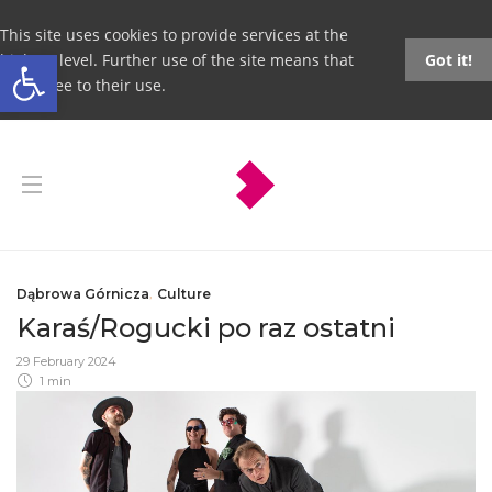
This site uses cookies to provide services at the
Open toolbar
highest level. Further use of the site means that
Got it!
you agree to their use.
Dąbrowa Górnicza
,
Culture
Karaś/Rogucki po raz ostatni
29 February 2024
1 min