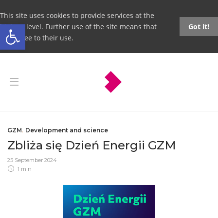
This site uses cookies to provide services at the
Open toolbar
highest level. Further use of the site means that
Got it!
you agree to their use.
GZM
,
Development and science
Zbliża się Dzień Energii GZM
25 September 2024
1 min