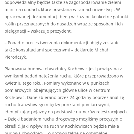
odpowiedzialny będzie także za zagospodarowanie zieleni
m.in. na rondach, które powstaną w ramach inwestycji. W
opracowanej dokumentacji będą wskazane konkretne gatunki
roślin przeznaczonych do nasadzeń wraz ze sposobami ich
pielęgnacji – wskazuje prezydent.
– Ponadto proces tworzenia dokumentacji objęty zostanie
także konsultacjami społecznymi – deklaruje Michał
Pierończyk.
Planowana budowa obwodnicy Kochłowic jest powiązana z
wynikami badań natężenia ruchu, które przeprowadzono w
kwietniu tego roku. Pomiary wykonano w 8 punktach
pomiarowych, obejmujących główne ulice w centrum
Kochłowic. Dane zbierano przez 24 godziny poprzez analizę
ruchu tranzytowego między punktami pomiarowymi,
identyfikując pojazdy na podstawie numerów rejestracyjnych.
– Dzięki badaniom ruchu drogowego mogliśmy precyzyjnie
określić, jaki wpływ na ruch w Kochłowicach będzie miała
budowa obwodnicy. To pozwoli także na optymalne