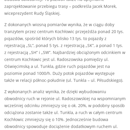
zaprojektowanie przebiegu trasy – podkreśla Jacek Morek,
wiceprezydent Rudy Śląskiej.
Z dokonanych wiosną pomiarów wynika, że w ciągu doby
tranzytem przez centrum Kochłowic przejeżdża ponad 20 tys.
pojazdów, spośród których blisko 13 tys. to pojazdy z
rejestracją „SL”, ponad 5 tys. z rejestracją „SK”, a ponad 1 tys.
z rejestracją „SH” i „SW”. Najbardziej obciążonym odcinkiem w
centrum Kochłowic jest ul. Radoszowska pomiędzy ul.
Oświęcimską a ul. Tunkla, gdzie ruch pojazdów jest na
poziomie ponad 1000/h. Duży potok pojazdów występuje
także w relacji północ-południe (ul. Tunkla – ul. Piłsudskiego).
Z wykonanych analiz wynika, że dzięki wybudowaniu
obwodnicy ruch w rejonie ul. Radoszowskiej na wspomnianym
wcześniej odcinku zmniejszy się o ok. 20%, w podobny sposób
odciążona zostanie także ul. Tunkla, a ruch w całym centrum
Kochłowic zmniejszy się o 10%. Jednocześnie budowa
obwodnicy spowoduje dociążenie dodatkowym ruchem ul.