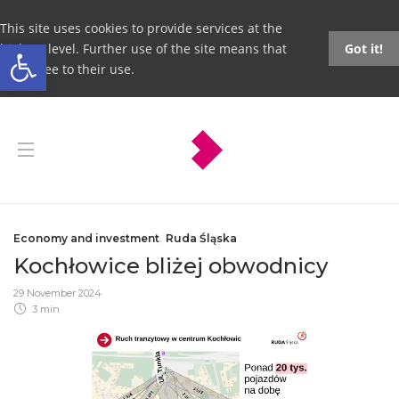
This site uses cookies to provide services at the
Open toolbar
highest level. Further use of the site means that
Got it!
you agree to their use.
Economy and investment
,
Ruda Śląska
Kochłowice bliżej obwodnicy
29 November 2024
3 min