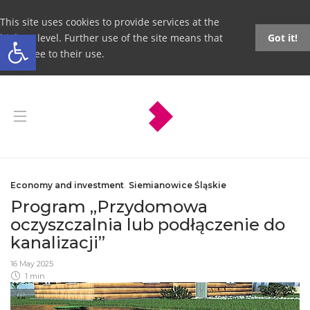
This site uses cookies to provide services at the
Open toolbar
highest level. Further use of the site means that
Got it!
you agree to their use.
Economy and investment
,
Siemianowice Śląskie
Program „Przydomowa
oczyszczalnia lub podłączenie do
kanalizacji”
16 May 2025
1 min