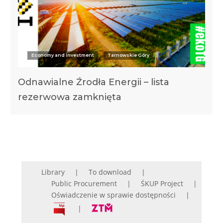
Economy and investment
Tarnowskie Góry
Odnawialne Źrodła Energii – lista
rezerwowa zamknięta
Library
To download
Public Procurement
ŚKUP Project
Oświadczenie w sprawie dostępności