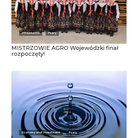
Inhabitants
Psary
MISTRZOWIE AGRO Wojewódzki finał
rozpoczęty!
Economy and investment
Psary