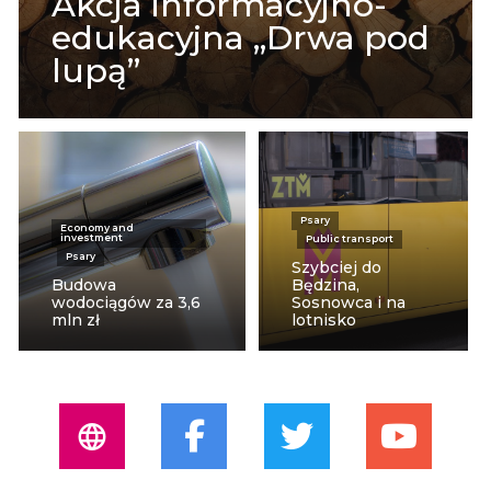
Akcja informacyjno-
edukacyjna „Drwa pod
lupą”
Psary
Economy and
investment
Public transport
Psary
Szybciej do
Budowa
Będzina,
wodociągów za 3,6
Sosnowca i na
mln zł
lotnisko