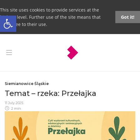
This site uses cookies to provide services at the
Open toolbar
highest level. Further use of the site means that
Got it!
you agree to their use.
Siemianowice Śląskie
Temat – rzeka: Przełajka
11 July 2025
2 min