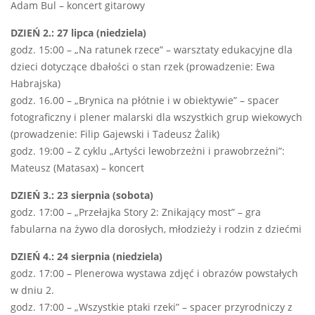
Adam Bul – koncert gitarowy
DZIEŃ
2.
: 27 lipca (niedziela)
godz. 15:00 – „Na ratunek rzece” – warsztaty edukacyjne dla
dzieci dotyczące dbałości o stan rzek (prowadzenie: Ewa
Habrajska)
godz. 16.00 – „Brynica na płótnie i w obiektywie” – spacer
fotograficzny i plener malarski dla wszystkich grup wiekowych
(prowadzenie: Filip Gajewski i Tadeusz Żalik)
godz. 19:00 – Z cyklu „Artyści lewobrzeżni i prawobrzeżni”:
Mateusz (Matasax) – koncert
DZIEŃ
3.
: 23 sierpnia (sobota)
godz. 17:00 – „Przełajka Story 2: Znikający most” – gra
fabularna na żywo dla dorosłych, młodzieży i rodzin z dziećmi
DZIEŃ 4.: 24 sierpnia (niedziela)
godz. 17:00 – Plenerowa wystawa zdjęć i obrazów powstałych
w dniu 2.
godz. 17:00 – „Wszystkie ptaki rzeki” – spacer przyrodniczy z