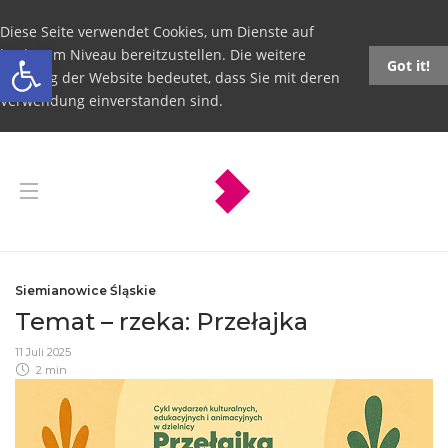
Diese Seite verwendet Cookies, um Dienste auf
Open toolbar
höchstem Niveau bereitzustellen. Die weitere
Got it!
Nutzung der Website bedeutet, dass Sie mit deren
Verwendung einverstanden sind.
Siemianowice Śląskie
Temat – rzeka: Przełajka
11 Juli 2025
2 min