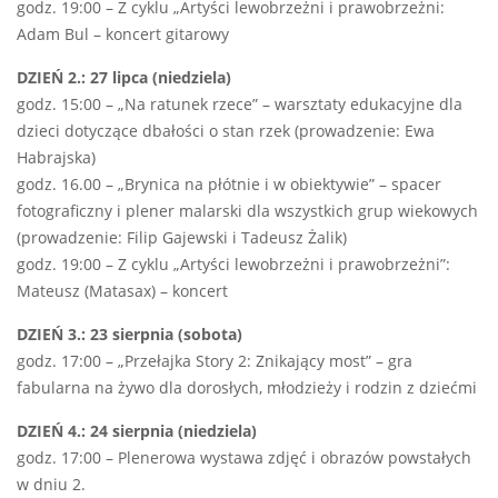
godz. 19:00 – Z cyklu „Artyści lewobrzeżni i prawobrzeżni:
Adam Bul – koncert gitarowy
DZIEŃ
2.
: 27 lipca (niedziela)
godz. 15:00 – „Na ratunek rzece” – warsztaty edukacyjne dla
dzieci dotyczące dbałości o stan rzek (prowadzenie: Ewa
Habrajska)
godz. 16.00 – „Brynica na płótnie i w obiektywie” – spacer
fotograficzny i plener malarski dla wszystkich grup wiekowych
(prowadzenie: Filip Gajewski i Tadeusz Żalik)
godz. 19:00 – Z cyklu „Artyści lewobrzeżni i prawobrzeżni”:
Mateusz (Matasax) – koncert
DZIEŃ
3.
: 23 sierpnia (sobota)
godz. 17:00 – „Przełajka Story 2: Znikający most” – gra
fabularna na żywo dla dorosłych, młodzieży i rodzin z dziećmi
DZIEŃ 4.: 24 sierpnia (niedziela)
godz. 17:00 – Plenerowa wystawa zdjęć i obrazów powstałych
w dniu 2.