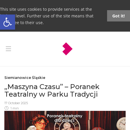
This site uses cookies to provide services at the
Open toolbar
highest level. Further use of the site means that
Got it!
you agree to their use.
Siemianowice Śląskie
„Maszyna Czasu” – Poranek
Teatralny w Parku Tradycji
17 October 2025
1 min