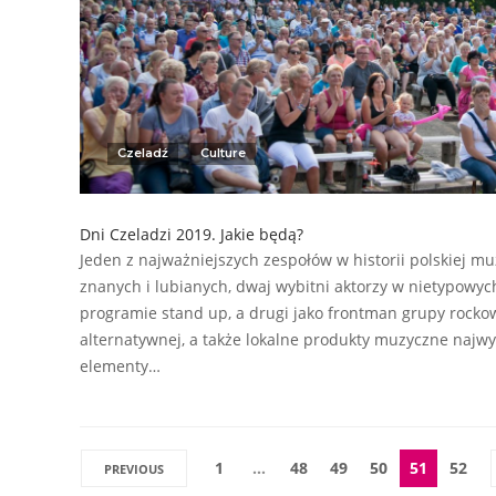
Czeladź
Culture
Dni Czeladzi 2019. Jakie będą?
Jeden z najważniejszych zespołów w historii polskiej mu
znanych i lubianych, dwaj wybitni aktorzy w nietypowyc
programie stand up, a drugi jako frontman grupy rocko
alternatywnej, a także lokalne produkty muzyczne najwyż
elementy…
1
…
48
49
50
51
52
PREVIOUS