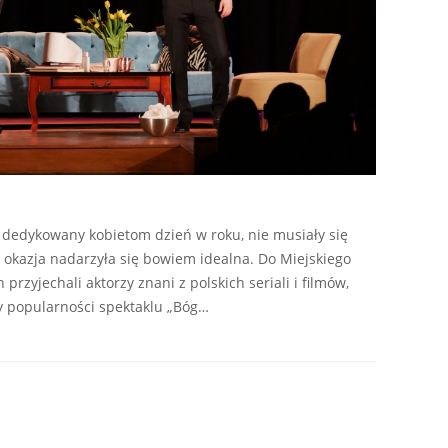
, dedykowany kobietom dzień w roku, nie musiały się
 okazja nadarzyła się bowiem idealna. Do Miejskiego
rzyjechali aktorzy znani z polskich seriali i filmów,
y popularności spektaklu „Bóg…