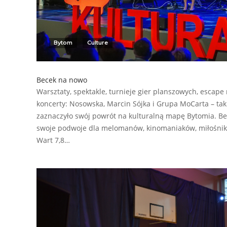
Bytom
Culture
Becek na nowo
Warsztaty, spektakle, turnieje gier planszowych, escape
koncerty: Nosowska, Marcin Sójka i Grupa MoCarta – ta
zaznaczyło swój powrót na kulturalną mapę Bytomia. Be
swoje podwoje dla melomanów, kinomaniaków, miłośnikó
Wart 7,8…