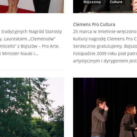
Bojszowy
Culture
Clemens Pro Cultura
a tradycyjnych Nagród Starosty
25 marca w Imielinie wręczono
ry. Laureatami „Clemensów”
kultury nagrodę Clemens Pro Cu
nticello” z Bojszów – Pro Arte.
Serdecznie gratulujemy. Bojszo
i Minister Nauki i…
listopadzie 2009 roku pod pa
artystycznym i dyrygentem jest