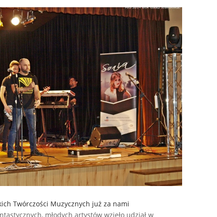
skich Twórczości Muzycznych już za nami
antastycznych, młodych artystów wzięło udział w