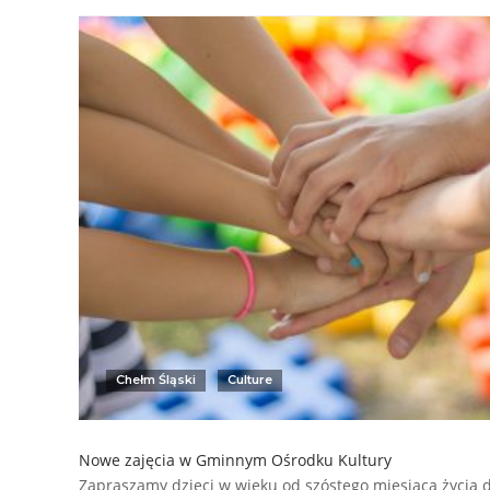
Chełm Śląski
Culture
Nowe zajęcia w Gminnym Ośrodku Kultury
Zapraszamy dzieci w wieku od szóstego miesiąca życia d