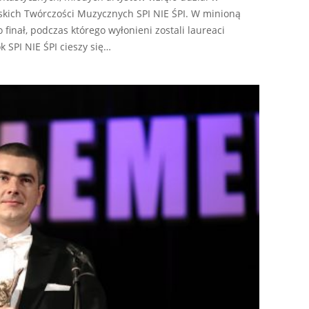
skich Twórczości Muzycznych SPI NIE ŚPI. W minioną
 finał, podczas którego wyłonieni zostali laureaci
k SPI NIE ŚPI cieszy się…