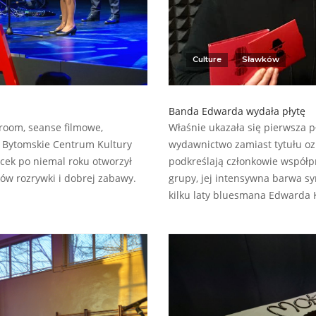
Culture
Sławków
Banda Edwarda wydała płytę
 room, seanse filmowe,
Właśnie ukazała się pierwsza 
k Bytomskie Centrum Kultury
wydawnictwo zamiast tytułu oz
cek po niemal roku otworzył
podkreślają członkowie współp
w rozrywki i dobrej zabawy.
grupy, jej intensywna barwa s
kilku laty bluesmana Edwarda