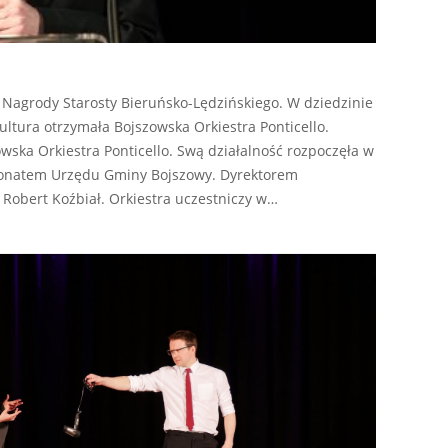
 Nagrody Starosty Bieruńsko-Lędzińskiego. W dziedzinie
ltura otrzymała Bojszowska Orkiestra Ponticello.
wska Orkiestra Ponticello. Swą działalność rozpoczęła w
tronatem Urzędu Gminy Bojszowy. Dyrektorem
 Robert Koźbiał. Orkiestra uczestniczy w…