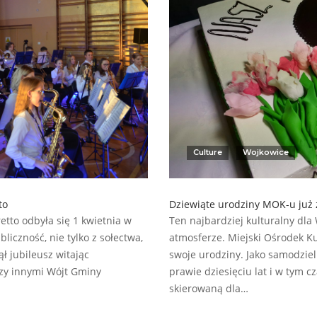
Culture
Wojkowice
to
Dziewiąte urodziny MOK-u już 
etto odbyła się 1 kwietnia w
Ten najbardziej kulturalny dl
iczność, nie tylko z sołectwa,
atmosferze. Miejski Ośrodek Ku
ł jubileusz witając
swoje urodziny. Jako samodzie
zy innymi Wójt Gminy
prawie dziesięciu lat i w tym 
skierowaną dla…