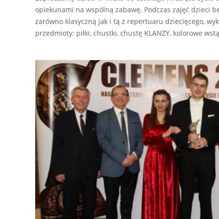
opiekunami na wspólną zabawę. Podczas zajęć dzieci bę
zarówno klasyczną jak i tą z repertuaru dziecięcego, wy
przedmioty: piłki, chustki, chustę KLANZY, kolorowe wstą