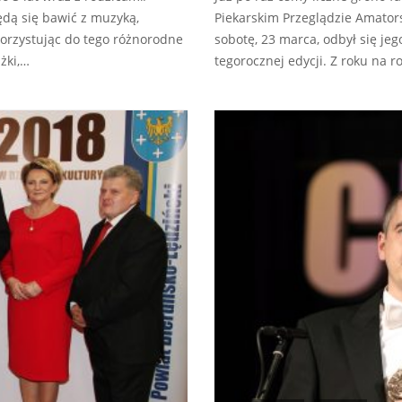
dą się bawić z muzyką,
Piekarskim Przeglądzie Amator
korzystując do tego różnorodne
sobotę, 23 marca, odbył się jego
żki,…
tegorocznej edycji. Z roku na ro