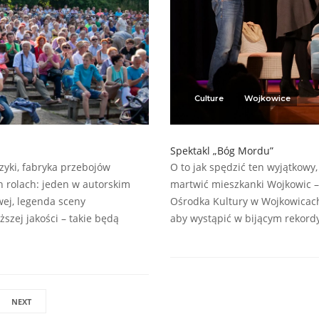
Culture
Wojkowice
Spektakl „Bóg Mordu”
zyki, fabryka przebojów
O to jak spędzić ten wyjątkowy
h rolach: jeden w autorskim
martwić mieszkanki Wojkowic –
wej, legenda sceny
Ośrodka Kultury w Wojkowicach p
szej jakości – takie będą
aby wystąpić w bijącym rekord
NEXT