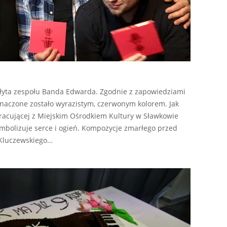
płyta zespołu Banda Edwarda. Zgodnie z zapowiedziami
naczone zostało wyrazistym, czerwonym kolorem. Jak
racującej z Miejskim Ośrodkiem Kultury w Sławkowie
ymbolizuje serce i ogień. Kompozycje zmarłego przed
 Kluczewskiego…