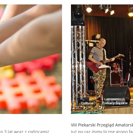
Culture
Piekary Śląskie
VIII Piekarski Przegląd Amator
o 3 lat wraz z rodzicami/
Już po raz ósmy liczne grono f