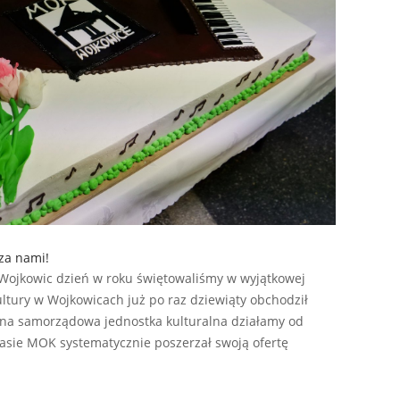
za nami!
a Wojkowic dzień w roku świętowaliśmy w wyjątkowej
ltury w Wojkowicach już po raz dziewiąty obchodził
lna samorządowa jednostka kulturalna działamy od
czasie MOK systematycznie poszerzał swoją ofertę