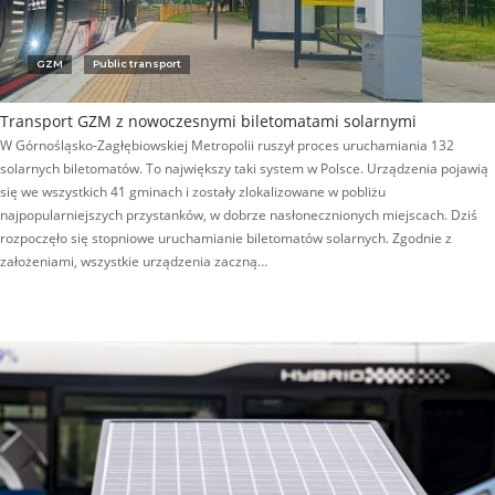
GZM
Public transport
Transport GZM z nowoczesnymi biletomatami solarnymi
W Górnośląsko-Zagłębiowskiej Metropolii ruszył proces uruchamiania 132
solarnych biletomatów. To największy taki system w Polsce. Urządzenia pojawią
się we wszystkich 41 gminach i zostały zlokalizowane w pobliżu
najpopularniejszych przystanków, w dobrze nasłonecznionych miejscach. Dziś
rozpoczęło się stopniowe uruchamianie biletomatów solarnych. Zgodnie z
założeniami, wszystkie urządzenia zaczną…