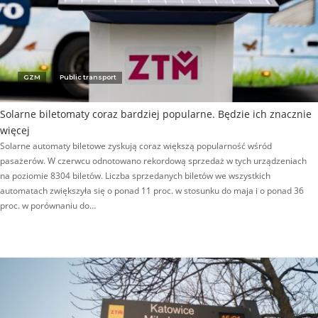
GZM
Public transport
Solarne biletomaty coraz bardziej popularne. Będzie ich znacznie
więcej
Solarne automaty biletowe zyskują coraz większą popularność wśród
pasażerów. W czerwcu odnotowano rekordową sprzedaż w tych urządzeniach
na poziomie 8304 biletów. Liczba sprzedanych biletów we wszystkich
automatach zwiększyła się o ponad 11 proc. w stosunku do maja i o ponad 36
proc. w porównaniu do…