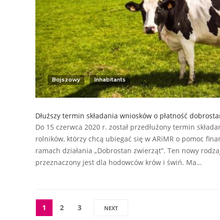
Bojszowy
Inhabitants
Dłuższy termin składania wniosków o płatność dobrost
Do 15 czerwca 2020 r. został przedłużony termin składa
rolników, którzy chcą ubiegać się w ARiMR o pomoc fi
ramach działania „Dobrostan zwierząt”. Ten nowy rodz
przeznaczony jest dla hodowców krów i świń. Ma…
1
2
3
NEXT