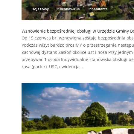
Bojszowy
Koronawirus
Inhabitants
Wznowienie bezpośredniej obsługi w Urzędzie Gminy B
Od 15 czerwca br. wznowiona zostaje bezpośrednia obs
Podczas wizyt bardzo prosiMY o przestrzeganie następu
Zachowaj dystans Zasłoń okolice ust i nosa Przy jedny
przebywać 1 osoba Indywidualne stanowiska obsługi bez
kasa (parter) USC, ewidencja…