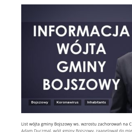
Bojszowy
Koronawirus
Inhabitants
List wójta gminy Bojszowy ws. wzrostu zachorowań na 
Adam Duczmal, wójt gminy Bojszowy, zaapelował do mie