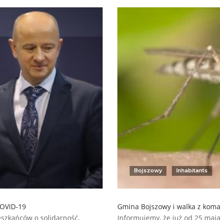
Bojszowy
Inhabitants
COVID-19
Gmina Bojszowy i walka z kom
szkańców o solidarność,
Informujemy, że już od 25 maj