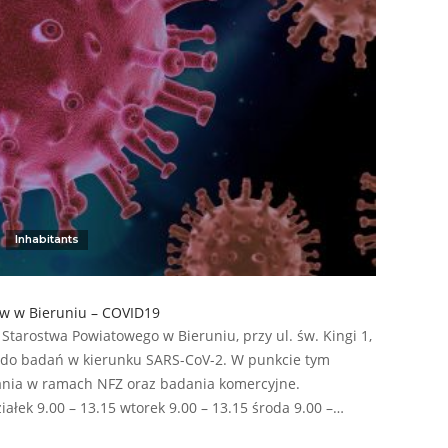
Inhabitants
w w Bieruniu – COVID19
tarostwa Powiatowego w Bieruniu, przy ul. św. Kingi 1,
do badań w kierunku SARS-CoV-2. W punkcie tym
nia w ramach NFZ oraz badania komercyjne.
łek 9.00 – 13.15 wtorek 9.00 – 13.15 środa 9.00 –…