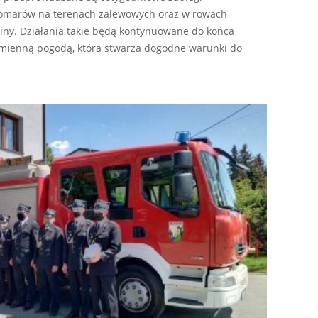
komarów na terenach zalewowych oraz w rowach
miny. Działania takie będą kontynuowane do końca
zmienną pogodą, która stwarza dogodne warunki do