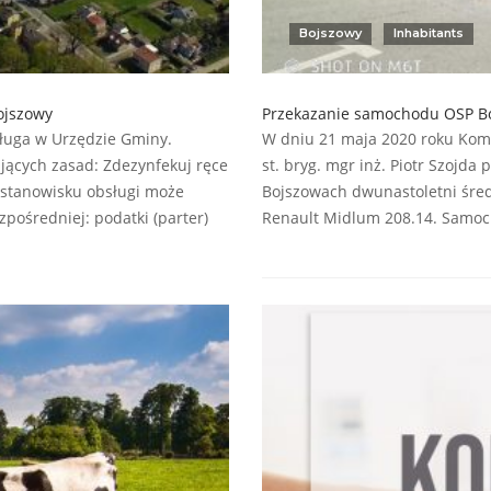
Bojszowy
Inhabitants
ojszowy
Przekazanie samochodu OSP B
ługa w Urzędzie Gminy.
W dniu 21 maja 2020 roku Kom
jących zasad: Zdezynfekuj ręce
st. bryg. mgr inż. Piotr Szojd
m stanowisku obsługi może
Bojszowach dwunastoletni śred
pośredniej: podatki (parter)
Renault Midlum 208.14. Samoc