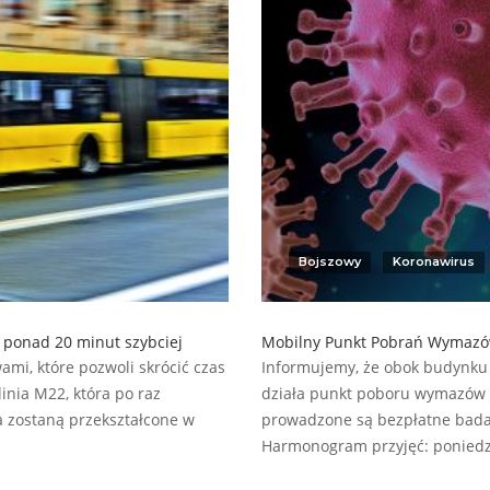
Bojszowy
Koronawirus
o ponad 20 minut szybciej
Mobilny Punkt Pobrań Wymazó
mi, które pozwoli skrócić czas
Informujemy, że obok budynku S
inia M22, która po raz
działa punkt poboru wymazów 
ia zostaną przekształcone w
prowadzone są bezpłatne bada
Harmonogram przyjęć: poniedzia