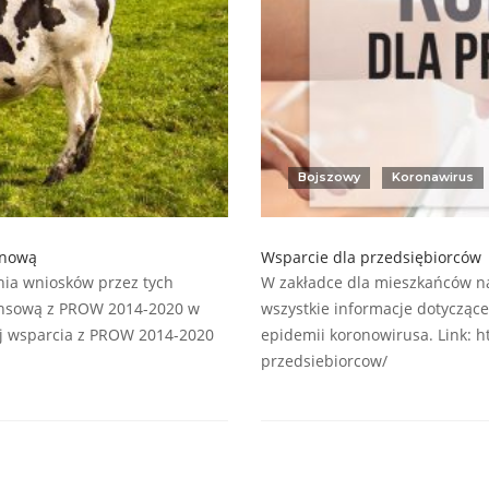
Bojszowy
Koronawirus
anową
Wsparcie dla przedsiębiorców
nia wniosków przez tych
W zakładce dla mieszkańców na
nansową z PROW 2014-2020 w
wszystkie informacje dotyczące
aj wsparcia z PROW 2014-2020
epidemii koronowirusa. Link: h
przedsiebiorcow/