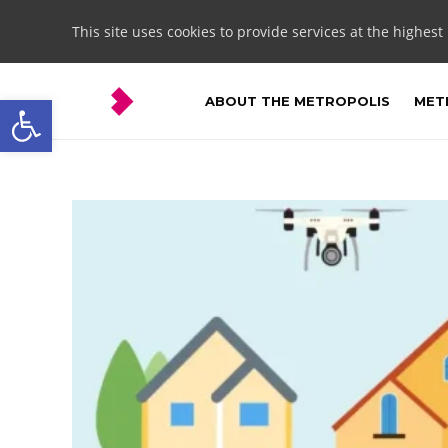
This site uses cookies to provide services at the highest
Open toolbar
ABOUT THE METROPOLIS
METR