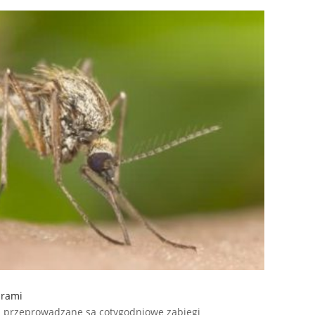
arami
a przeprowadzane są cotygodniowe zabiegi