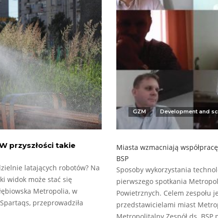
GZM
Development and sc
 przyszłości takie
Miasta wzmacniają współpracę 
BSP
zielnie latających robotów? Na
Sposoby wykorzystania technol
ki widok może stać się
pierwszego spotkania Metropol
łębiowska Metropolia, w
Powietrznych. Celem zespołu 
 Spartaqs, przeprowadziła
przedstawicielami miast Metr
Metropolitalny Zespół ds. BS