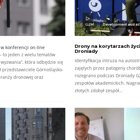
GZM
Development and sc
Drony na korytarzach życi
w konferencji on-line
Droniady
– to jeden z wielu tematów
Identyfikacja intruza na autos
 wyzwania”, która odbędzie się
zajętych przez patogeny chorób
 przedstawiciele Górnośląsko-
rozegrano podczas Droniady GZM
 branży dronowej oraz
zespołów akademickich. Nagro
złotych zdobył zespół…