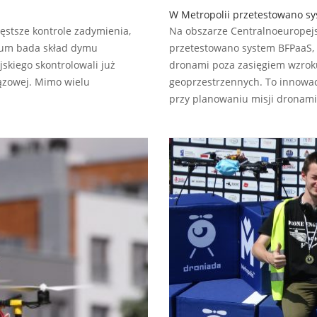
W Metropolii przetestowano sy
zęstsze kontrole zadymienia,
Na obszarze Centralnoeuropej
ium bada skład dymu
przetestowano system BFPaaS, 
kiego skontrolowali już
dronami poza zasięgiem wzrok
ązowej. Mimo wielu
geoprzestrzennych. To innowac
przy planowaniu misji dronami 