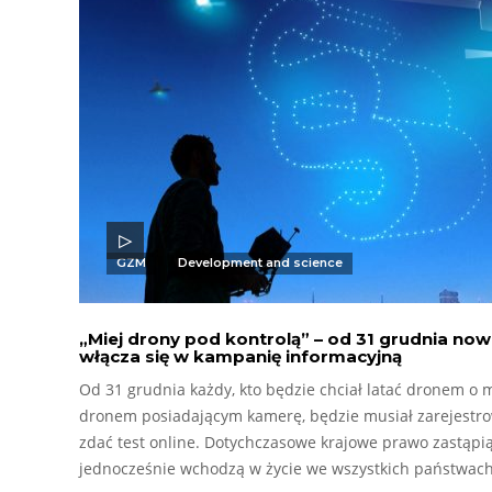
GZM
Development and science
„Miej drony pod kontrolą” – od 31 grudnia now
włącza się w kampanię informacyjną
Od 31 grudnia każdy, kto będzie chciał latać dronem o 
dronem posiadającym kamerę, będzie musiał zarejestrowa
zdać test online. Dotychczasowe krajowe prawo zastąpią
jednocześnie wchodzą w życie we wszystkich państwach