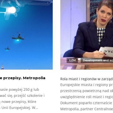
GZM
Development and sc
e przepisy. Metropolia
Rola miast i regionów w zarzą
Europejskie miasta i regiony p
masie powyżej 250 g lub
przestrzenią powietrzną nad o
ć się, przejść szkolenie i
uwzględnienie roli miast i reg
 nowe przepisy, które
Dokument poparło czternaście
 Unii Europejskiej. W…
Metropolia, partner Centralno