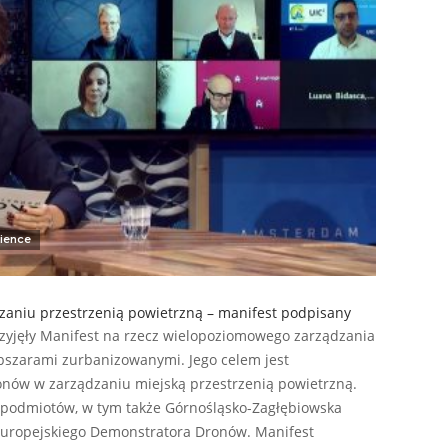
ience
dzaniu przestrzenią powietrzną – manifest podpisany
rzyjęły Manifest na rzecz wielopoziomowego zarządzania
bszarami zurbanizowanymi. Jego celem jest
ionów w zarządzaniu miejską przestrzenią powietrzną.
 podmiotów, w tym także Górnośląsko-Zagłębiowska
europejskiego Demonstratora Dronów. Manifest