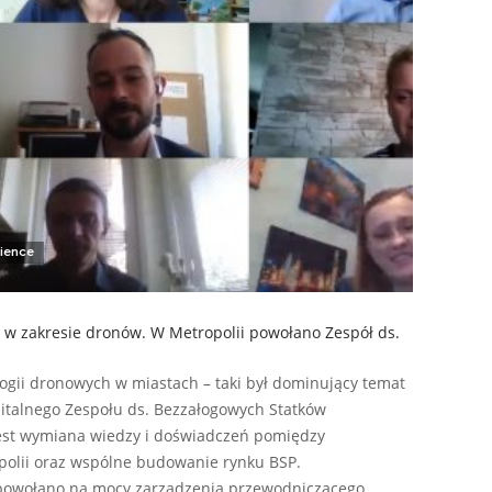
ience
w zakresie dronów. W Metropolii powołano Zespół ds.
ogii dronowych w miastach – taki był dominujący temat
italnego Zespołu ds. Bezzałogowych Statków
jest wymiana wiedzy i doświadczeń pomiędzy
opolii oraz wspólne budowanie rynku BSP.
P powołano na mocy zarządzenia przewodniczącego…