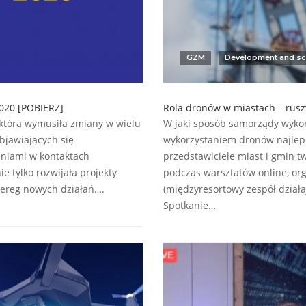
GZM
Development and sc
2020 [POBIERZ]
Rola dronów w miastach – rusz
która wymusiła zmiany w wielu
W jaki sposób samorządy wykorz
bjawiających się
wykorzystaniem dronów najlepi
niami w kontaktach
przedstawiciele miast i gmin 
e tylko rozwijała projekty
podczas warsztatów online, or
szereg nowych działań….
(międzyresortowy zespół działa
Spotkanie…