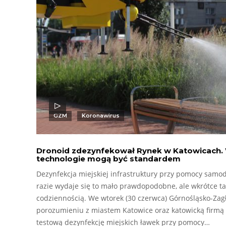
GZM
Koronawirus
Dronoid zdezynfekował Rynek w Katowicach. W
technologie mogą być standardem
Dezynfekcja miejskiej infrastruktury przy pomocy samod
razie wydaje się to mało prawdopodobne, ale wkrótce ta
codziennością. We wtorek (30 czerwca) Górnośląsko-Zag
porozumieniu z miastem Katowice oraz katowicką firmą
testową dezynfekcję miejskich ławek przy pomocy…