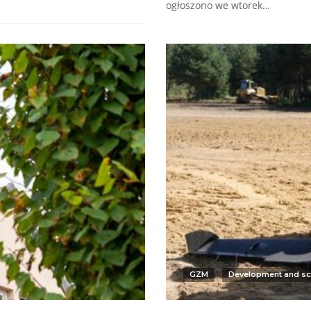
ogłoszono we wtorek…
GZM
Development and sc