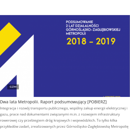
GZM
Dwa lata Metropolii. Raport podsumowujący [POBIERZ]
Integracja i rozwój transportu publicznego, wspólny zakup energii elektrycznej i
gazu, prace nad dokumentami związanymi m.in. z rozwojem infrastruktury
rowerowej czy przebiegiem dróg krajowych i wojewódzkich. To tylko kilka
przykładów zadań, zrealizowanych przez Górnośląsko-Zagłębiowską Metropolię