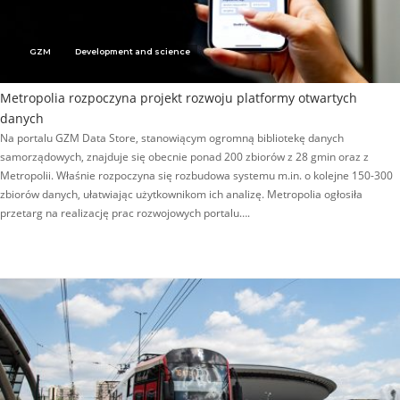
GZM
Development and science
Metropolia rozpoczyna projekt rozwoju platformy otwartych
danych
Na portalu GZM Data Store, stanowiącym ogromną bibliotekę danych
samorządowych, znajduje się obecnie ponad 200 zbiorów z 28 gmin oraz z
Metropolii. Właśnie rozpoczyna się rozbudowa systemu m.in. o kolejne 150-300
zbiorów danych, ułatwiając użytkownikom ich analizę. Metropolia ogłosiła
przetarg na realizację prac rozwojowych portalu….