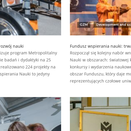
GZM
Development and sc
rozwój nauki
Fundusz wspierania nauki: trw
izuje program Metropolitalny
Rozpoczął się kolejny nabór w
e badań i dydaktyki na 25
Nauki w obszarach: światowej k
zrealizowano 224 projekty na
konkursy i wydarzenia naukowe
pierania Nauki to jedyny
obszar Funduszu, który daje m
reprezentujących czołowe uni