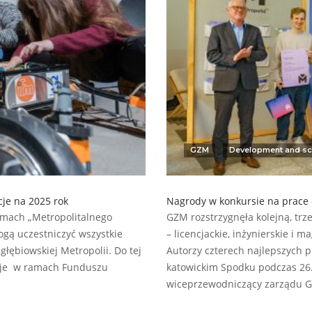
GZM
Development and sc
je na 2025 rok
Nagrody w konkursie na prac
amach „Metropolitalnego
GZM rozstrzygnęła kolejną, trz
gą uczestniczyć wszystkie
– licencjackie, inżynierskie i 
łębiowskiej Metropolii. Do tej
Autorzy czterech najlepszych 
acje w ramach Funduszu
katowickim Spodku podczas 26.
wiceprzewodniczący zarządu 