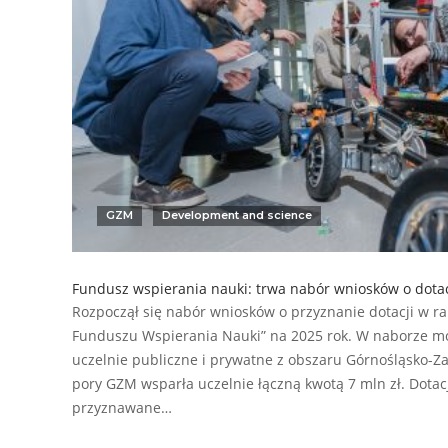
GZM
Development and science
Fundusz wspierania nauki: trwa nabór wniosków o dotac
Rozpoczął się nabór wniosków o przyznanie dotacji w r
Funduszu Wspierania Nauki” na 2025 rok. W naborze mo
uczelnie publiczne i prywatne z obszaru Górnośląsko-Zag
pory GZM wsparła uczelnie łączną kwotą 7 mln zł. Dot
przyznawane…