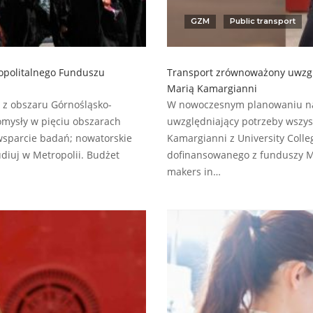
GZM
Public transport
opolitalnego Funduszu
Transport zrównoważony uwzglę
Marią Kamargianni
 z obszaru Górnośląsko-
W nowoczesnym planowaniu nale
omysły w pięciu obszarach
uwzględniający potrzeby wszys
wsparcie badań; nowatorskie
Kamargianni z University Coll
diuj w Metropolii. Budżet
dofinansowanego z funduszy Met
makers in…