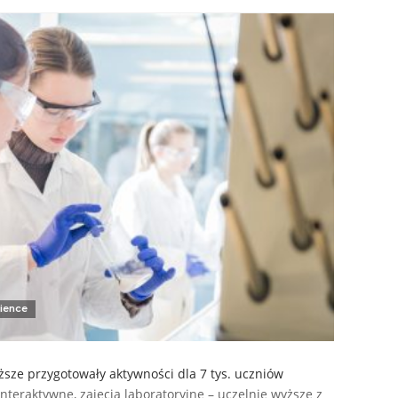
ience
yższe przygotowały aktywności dla 7 tys. uczniów
nteraktywne, zajęcia laboratoryjne – uczelnie wyższe z