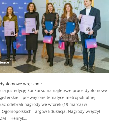
ience
e dyplomowe wręczone
ecią już edycję konkursu na najlepsze prace dyplomowe
magisterskie – poświęcone tematyce metropolitalnej.
prac odebrali nagrody we wtorek (19 marca) w
 Ogólnopolskich Targów Edukacja. Nagrody wręczył
GZM – Henryk…