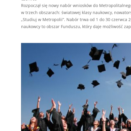
Rozpoczął się nowy nabór wniosków do Metropolitalne
w trzech obszarach: światowej klasy naukowcy, nowators
„Studiuj w Metropolii”. Nabór trwa od 1 do 30 czerwca 2
naukowcy to obszar Funduszu, który daje możliwość za