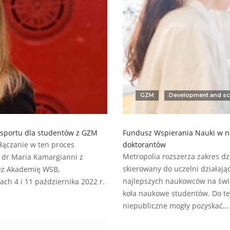
GZM
Development and sc
nsportu dla studentów z GZM
Fundusz Wspierania Nauki w now
łączanie w ten proces
doktorantów
Metropolia rozszerza zakres dz
 dr Maria Kamargianni z
skierowany do uczelni działają
zez Akademię WSB,
najlepszych naukowców na świe
ch 4 i 11 października 2022 r.
koła naukowe studentów. Do te
niepubliczne mogły pozyskać…