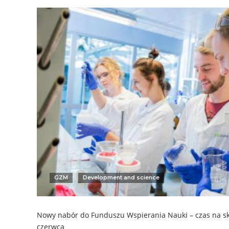
GZM
Development and science
Nowy nabór do Funduszu Wspierania Nauki – czas na s
czerwca