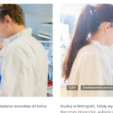
GZM
Development and sc
kładanie wniosków do końca
Studiuj w Metropolii. Szkoły w
Warsztaty eksperckie, wykłady i