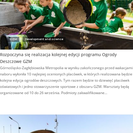
GZM
Development and science
Rozpoczyna się realizacja kolejnej edycji programu Ogrody
Deszczowe GZM
Górnośląsko-Zagłębiowska Metropolia w wyniku zakończonego przed wakacjami
naboru wyłoniła 10 najlepiej ocenionych placówek, w których realizowana będzie
kolejna edycja ogrodów deszczowych. Tym razem będzie to dziewięć placówek
oświatowych i jedno stowarzyszenie sportowe z obszaru GZM. Warsztaty będą
organizowane od 10 do 26 września. Podmioty zakwalifikowane…