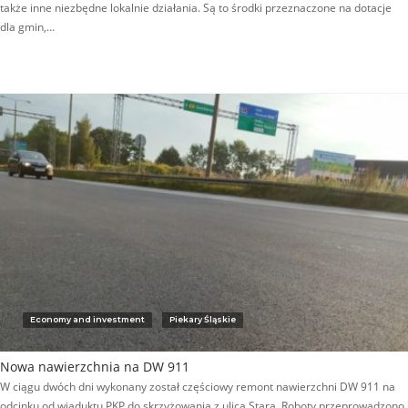
także inne niezbędne lokalnie działania. Są to środki przeznaczone na dotacje
dla gmin,…
Economy and investment
Piekary Śląskie
Nowa nawierzchnia na DW 911
W ciągu dwóch dni wykonany został częściowy remont nawierzchni DW 911 na
odcinku od wiaduktu PKP do skrzyżowania z ulicą Starą. Roboty przeprowadzono