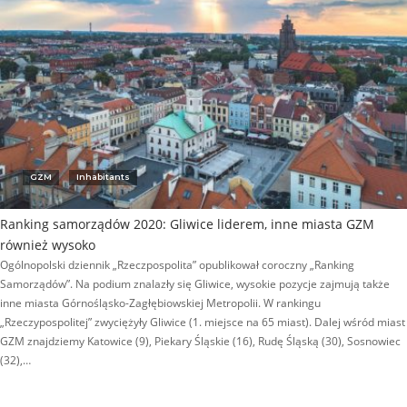
GZM
Inhabitants
Ranking samorządów 2020: Gliwice liderem, inne miasta GZM
również wysoko
Ogólnopolski dziennik „Rzeczpospolita” opublikował coroczny „Ranking
Samorządów”. Na podium znalazły się Gliwice, wysokie pozycje zajmują także
inne miasta Górnośląsko-Zagłębiowskiej Metropolii. W rankingu
„Rzeczypospolitej” zwyciężyły Gliwice (1. miejsce na 65 miast). Dalej wśród miast
GZM znajdziemy Katowice (9), Piekary Śląskie (16), Rudę Śląską (30), Sosnowiec
(32),…