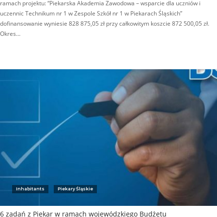
ramach projektu: “Piekarska Akademia Zawodowa – wsparcie dla uczniów i
uczennic Technikum nr 1 w Zespole Szkół nr 1 w Piekarach Śląskich”
dofinansowanie wyniesie 828 875,05 zł przy całkowitym koszcie 872 500,05 zł.
Okres…
Inhabitants
Piekary Śląskie
6 zadań z Piekar w ramach wojewódzkiego Budżetu