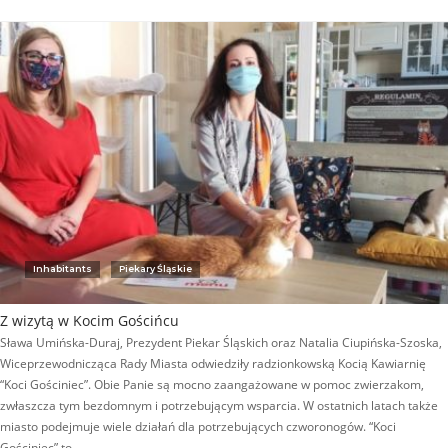
Inhabitants
Piekary Śląskie
Z wizytą w Kocim Gościńcu
Sława Umińska-Duraj, Prezydent Piekar Śląskich oraz Natalia Ciupińska-Szoska,
Wiceprzewodnicząca Rady Miasta odwiedziły radzionkowską Kocią Kawiarnię
“Koci Gościniec”. Obie Panie są mocno zaangażowane w pomoc zwierzakom,
zwłaszcza tym bezdomnym i potrzebującym wsparcia. W ostatnich latach także
miasto podejmuje wiele działań dla potrzebujących czworonogów. “Koci
Gościniec” to…