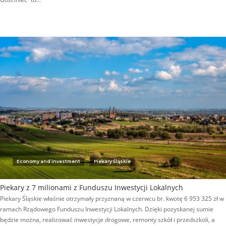
Economy and investment
Piekary Śląskie
Piekary z 7 milionami z Funduszu Inwestycji Lokalnych
Piekary Śląskie właśnie otrzymały przyznaną w czerwcu br. kwotę 6 953 325 zł w
ramach Rządowego Funduszu Inwestycji Lokalnych. Dzięki pozyskanej sumie
będzie można, realizować inwestycje drogowe, remonty szkół i przedszkoli, a