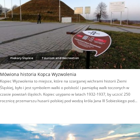
Piekary Śląskie
Tourism and Recreation
Mówiona historia Kopca Wyzwolenia
Kopiec Wyzwolenia to miejsce, które na szarganej wichrami historii Ziemi
Śląskiej, było i jest symbolem walki o polskość i pamiątką walk toczonych w
czasie powstań śląskich. Kopiec usypano w latach 1932-1937, by uczcić 250
rocznicę przemarszu husarii polskiej pod wodzą króla Jana III Sobieskiego pod…