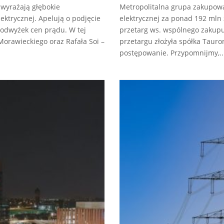
wyrażają głębokie
Metropolitalna grupa zakupowa
ektrycznej. Apelują o podjęcie
elektrycznej za ponad 192 mln z
podwyżek cen prądu. W tej
przetarg ws. wspólnego zakupu 
orawieckiego oraz Rafała Soi –
przetargu złożyła spółka Tauro
postępowanie. Przypomnijmy,..