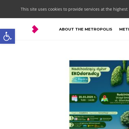
This site uses cookies to provide services at the highest
Open toolbar
ABOUT THE METROPOLIS
METR