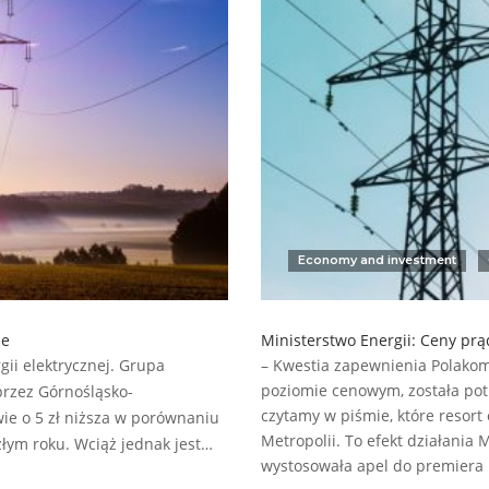
Economy and investment
ie
Ministerstwo Energii: Ceny pr
gii elektrycznej. Grupa
– Kwestia zapewnienia Polakom
poziomie cenowym, została pot
przez Górnośląsko-
czytamy w piśmie, które resort
ie o 5 zł niższa w porównaniu
Metropolii. To efekt działania 
łym roku. Wciąż jednak jest…
wystosowała apel do premiera 