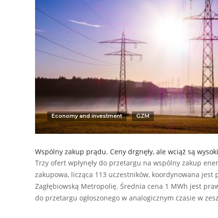
Economy and investment
GZM
Wspólny zakup prądu. Ceny drgnęły, ale wciąż są wysok
Trzy ofert wpłynęły do przetargu na wspólny zakup ener
zakupowa, licząca 113 uczestników, koordynowana jest 
Zagłębiowską Metropolię. Średnia cena 1 MWh jest praw
do przetargu ogłoszonego w analogicznym czasie w zesz