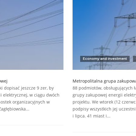
Economy and investment
owej
Metropolitalna grupa zakupow
i dopisać jeszcze 9 zer, by
88 podmiotów, obsługujących łą
ii elektrycznej, w ciągu dwóch
grupy zakupowej energii elektry
nostek organizacyjnych w
projektu. We wtorek (12 czerw
agłębiowska...
podpisy wszystkich jej uczestn
i lipca. 41 miast i...