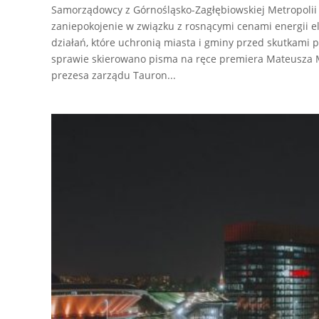
Samorządowcy z Górnośląsko-Zagłębiowskiej Metropolii 
zaniepokojenie w związku z rosnącymi cenami energii el
działań, które uchronią miasta i gminy przed skutkami 
sprawie skierowano pisma na ręce premiera Mateusza M
prezesa zarządu Tauron...