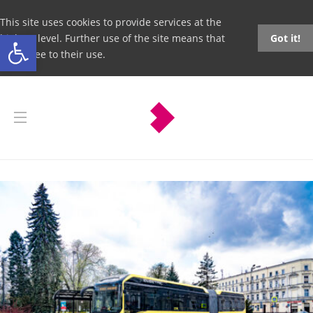
This site uses cookies to provide services at the
Open toolbar
highest level. Further use of the site means that
Got it!
you agree to their use.