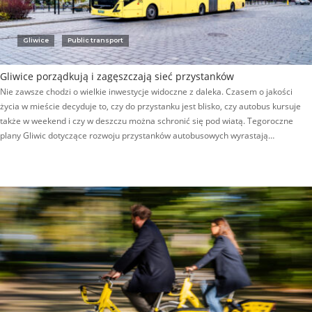
Gliwice
Public transport
Gliwice porządkują i zagęszczają sieć przystanków
Nie zawsze chodzi o wielkie inwestycje widoczne z daleka. Czasem o jakości
życia w mieście decyduje to, czy do przystanku jest blisko, czy autobus kursuje
także w weekend i czy w deszczu można schronić się pod wiatą. Tegoroczne
plany Gliwic dotyczące rozwoju przystanków autobusowych wyrastają…