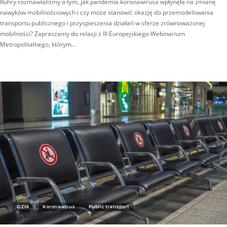
Ruhry rozmawialiśmy o tym, jak pandemia koronawirusa wpłynęła na zmianę
nawyków mobilnościowych i czy może stanowić okazję do przemodelowania
transportu publicznego i przyspieszenia działań w sferze zrównoważonej
mobilności? Zapraszamy do relacji z III Europejskiego Webinarium
Metropolitalnego, którym…
GZM
Koronawirus
Public transport