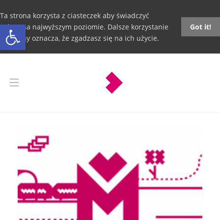
Ta strona korzysta z ciasteczek aby świadczyć
Otwórz pasek narzędzi
usługi na najwyższym poziomie. Dalsze korzystanie
Got it!
ze strony oznacza, że zgadzasz się na ich użycie.