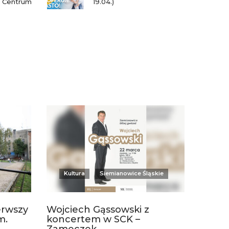
o Centrum
19.04.)
Kultura
Siemianowice Śląskie
erwszy
Wojciech Gąssowski z
m.
koncertem w SCK –