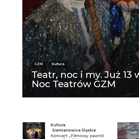
GZM
Kultura
Teatr, noc i my. Już 13 
Noc Teatrów GZM
Kultura
,
Siemianowice Śląskie
Koncert „Filmowy zawrót