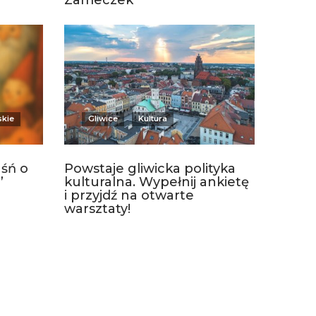
Zameczek
skie
Gliwice
Kultura
aśń o
Powstaje gliwicka polityka
”
kulturalna. Wypełnij ankietę
i przyjdź na otwarte
warsztaty!