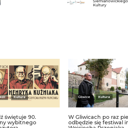
Siemianowickieg
Kultury
adź
Kultura
Gliwice
Kultura
ź świętuje 90.
W Gliwicach po raz pi
iny wybitnego
odbędzie się festiwal i