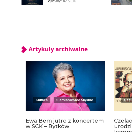
głowy” w SCK
Artykuły archiwalne
Kultura
Siemianowice Śląskie
Czel
Ewa Bem jutro z koncertem
Czelad
w SCK – Bytków
urodz