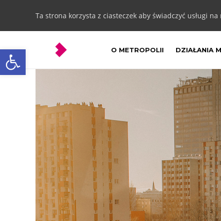
Ta strona korzysta z ciasteczek aby świadczyć usługi na
Otwórz pasek narzędzi
O METROPOLII
DZIAŁANIA 