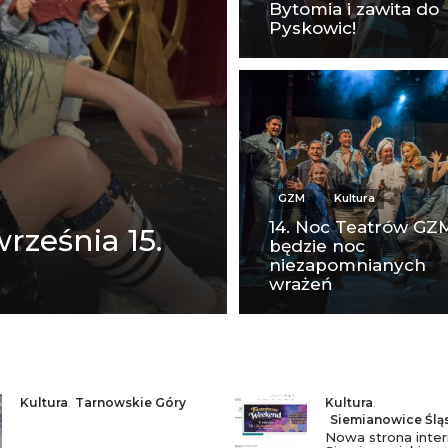
Bytomia i zawita do
Pyskowic!
GZM
Kultura
14. Noc Teatrów GZM
września 15.
będzie noc
niezapomnianych
wrażeń
Kultura
,
Tarnowskie Góry
Kultura
,
Siemianowice Ślą
Nowa strona inte