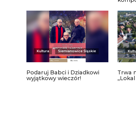
kompo
Kultura
Siemianowice Śląskie
Kult
Podaruj Babci i Dziadkowi
Trwa 
wyjątkowy wieczór!
„Lokal