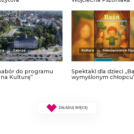
zytora
Wojciecha Pszoniaka
ura
Zabrze
Kultura
Siemianowice Ślą
nabór do programu
Spektakl dla dzieci „B
 na Kulturę”
wymyślonym chłopcu
ZAŁADUJ WIĘCEJ