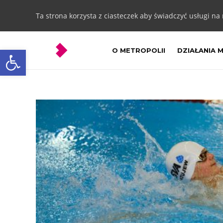
Ta strona korzysta z ciasteczek aby świadczyć usługi na
Otwórz pasek narzędzi
O METROPOLII
DZIAŁANIA 