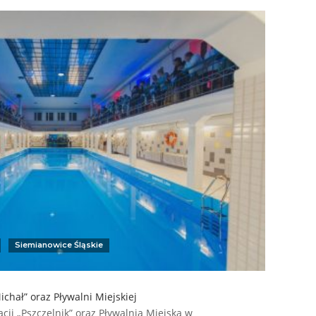
Siemianowice Śląskie
chał” oraz Pływalni Miejskiej
cji „Pszczelnik” oraz Pływalnia Miejska w