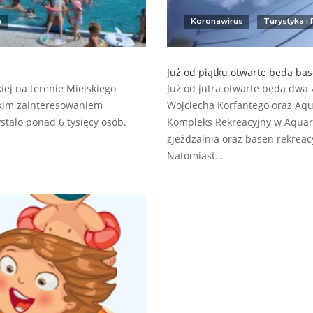
a
Koronawirus
Turystyka i
Już od piątku otwarte będą ba
iej na terenie Miejskiego
Już od jutra otwarte będą dwa 
elkim zainteresowaniem
Wojciecha Korfantego oraz Aqua
stało ponad 6 tysięcy osób.
Kompleks Rekreacyjny w Aquari
zjeżdżalnia oraz basen rekreac
Natomiast…