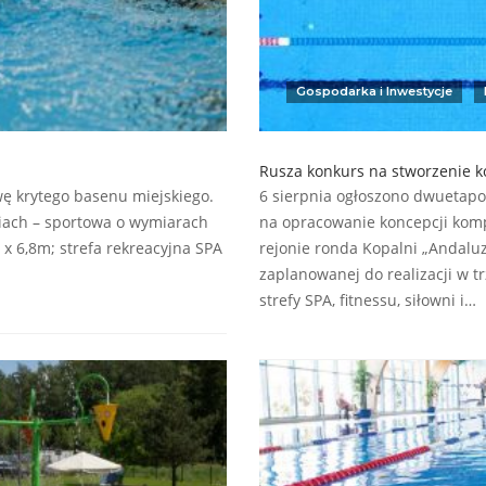
Gospodarka i Inwestycje
Rusza konkurs na stworzenie k
 krytego basenu miejskiego.
6 sierpnia ogłoszono dwuetapow
iach – sportowa o wymiarach
na opracowanie koncepcji komp
x 6,8m; strefa rekreacyjna SPA
rejonie ronda Kopalni „Andaluz
zaplanowanej do realizacji w 
strefy SPA, fitnessu, siłowni i…