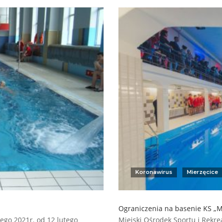
Koronawirus
Mierzęcice
Ograniczenia na basenie KS „Mi
ego 2021r. od 12 lutego
Miejski Ośrodek Sportu i Rekrea