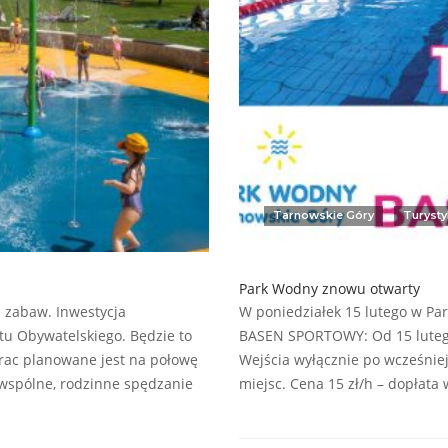
Tarnowskie Góry
Turysty
Park Wodny znowu otwarty
 zabaw. Inwestycja
W poniedziałek 15 lutego w Pa
tu Obywatelskiego. Będzie to
BASEN SPORTOWY: Od 15 lutego
prac planowane jest na połowę
Wejścia wyłącznie po wcześniej
 wspólne, rodzinne spędzanie
miejsc. Cena 15 zł/h – dopłat