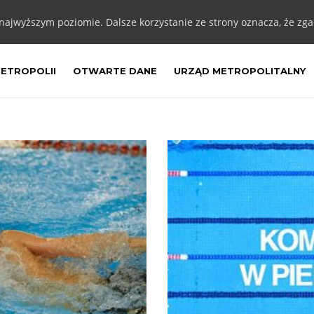
 najwyższym poziomie. Dalsze korzystanie ze strony oznacza, że zgad
METROPOLII
OTWARTE DANE
URZĄD METROPOLITALNY