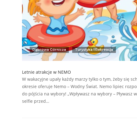
Dąbrowa Górnicza
Turystyka i Rekreacja
Letnie atrakcje w NEMO
W wakacyjne upały każdy marzy tylko o tym, żeby się sc
okresie oferuje Nemo – Wodny Świat. Nemo lipiec rozpoc
do pójścia na wybory! „Wpływasz na wybory – Pływasz w 
selfie przed…