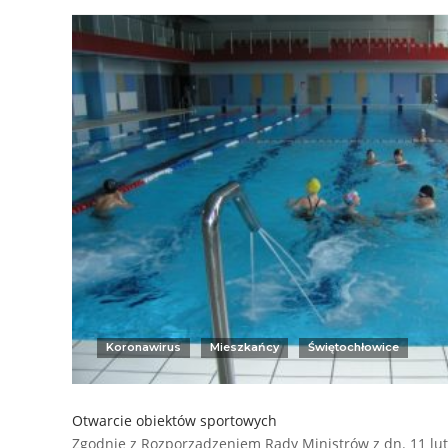
Koronawirus
Mieszkańcy
Świętochłowice
Otwarcie obiektów sportowych
Zgodnie z Rozporządzeniem Rady Ministrów z dn. 11 lut