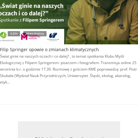
GZM
Mieszkańcy
Filip Springer opowie o zmianach klimatycznych
Świat ginie na naszych oczach i co dalej? , to temat spotkania Klubu Myśli
Ekologicznej z Filipem Springerem- pisarzem i fotografem. Transmisja online 25
września b.r. o godzinie 17.30. Rozmowę z gościem KME poprowadzą: prof. Piotr
Skubała (Wydział Nauk Przyrodniczych, Uniwersytet Śląski, ekolog, akarolog,
etyk…