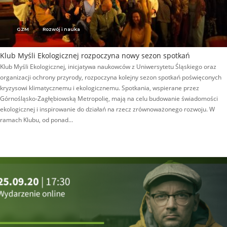
GZM
Rozwój i nauka
Klub Myśli Ekologicznej rozpoczyna nowy sezon spotkań
Klub Myśli Ekologicznej, inicjatywa naukowców z Uniwersytetu Śląskiego oraz
organizacji ochrony przyrody, rozpoczyna kolejny sezon spotkań poświęconych
kryzysowi klimatycznemu i ekologicznemu. Spotkania, wspierane przez
Górnośląsko-Zagłębiowską Metropolię, mają na celu budowanie świadomości
ekologicznej i inspirowanie do działań na rzecz zrównoważonego rozwoju. W
ramach Klubu, od ponad…