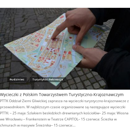
Rudziniec
Turystyka i Rekreacja
Wycieczki z Polskim Towarzystwem Turystyczno-Krajoznawczym
PTTK Oddział Ziemi Gliwickiej zaprasza na wycieczki turystyczno-krajoznawcze z
przewodnikiem. W najbliższym czasie organizowane są następujące wycieczki
PTTK: – 25 maja: Szlakiem beskidzkich drewnianych kościołów– 25 maja: Wiosna
we Wrocławiu – Frankenstein w Teatrze CAPITOL– 15 czerwca: Ścieżka w
chmurach w masywie Śnieżnika– 15 czerwca:…