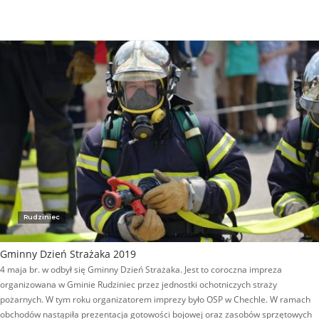
Rudziniec
Gminny Dzień Strażaka 2019
4 maja br. w odbył się Gminny Dzień Strażaka. Jest to coroczna impreza
organizowana w Gminie Rudziniec przez jednostki ochotniczych straży
pożarnych. W tym roku organizatorem imprezy było OSP w Chechle. W ramach
obchodów nastąpiła prezentacja gotowości bojowej oraz zasobów sprzętowych