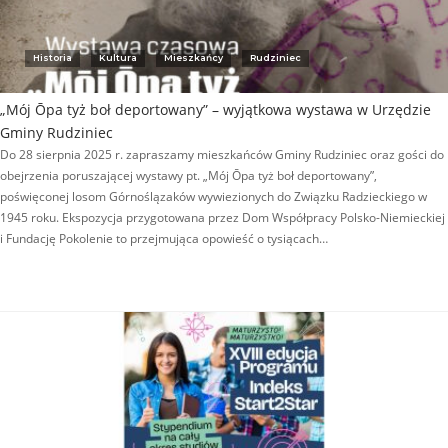
Historia
Kultura
Mieszkańcy
Rudziniec
„Mój Ōpa tyż boł deportowany” – wyjątkowa wystawa w Urzędzie
Gminy Rudziniec
Do 28 sierpnia 2025 r. zapraszamy mieszkańców Gminy Rudziniec oraz gości do
obejrzenia poruszającej wystawy pt. „Mój Ōpa tyż boł deportowany”,
poświęconej losom Górnoślązaków wywiezionych do Związku Radzieckiego w
1945 roku. Ekspozycja przygotowana przez Dom Współpracy Polsko-Niemieckiej
i Fundację Pokolenie to przejmująca opowieść o tysiącach…