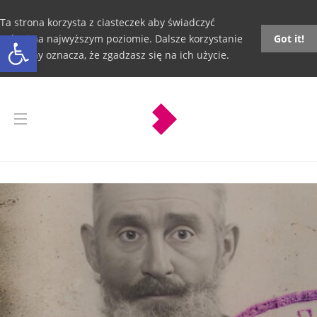
Ta strona korzysta z ciasteczek aby świadczyć
Otwórz pasek narzędzi
usługi na najwyższym poziomie. Dalsze korzystanie
Got it!
ze strony oznacza, że zgadzasz się na ich użycie.