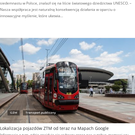
siedemnastu w Polsce, znalazł się na liście światowego dziedzictwa UNESCO. –
Nasza współpraca jest naturalną konsekwencją działania w oparciu o
innowacyjne myślenie, które ułatwia…
GZM
Transport publiczny
Lokalizacja pojazdów ZTM od teraz na Mapach Google
Informacje o tym, gdzie znajduje się wybrany przez nas autobus, tramwaj czy