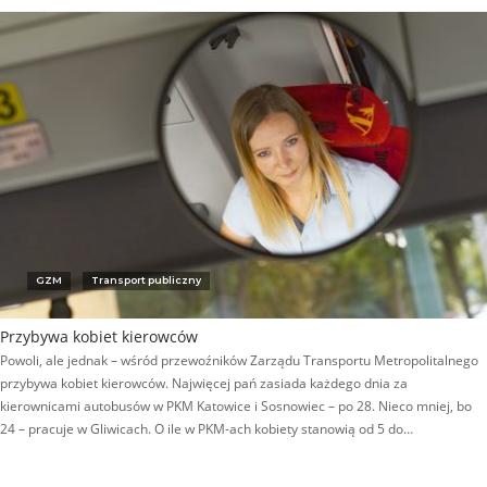
GZM
Transport publiczny
Przybywa kobiet kierowców
Powoli, ale jednak – wśród przewoźników Zarządu Transportu Metropolitalnego
przybywa kobiet kierowców. Najwięcej pań zasiada każdego dnia za
kierownicami autobusów w PKM Katowice i Sosnowiec – po 28. Nieco mniej, bo
24 – pracuje w Gliwicach. O ile w PKM-ach kobiety stanowią od 5 do…