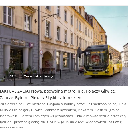
GZM
Transport publiczny
[AKTUALIZACJA] Nowa, podwójna metrolinia. Połączy Gliwice,
Zabrze, Bytom i Piekary Śląskie z lotniskiem
20 sierpnia na ulice Metropolii wyjadą autobusy nowej linii metropolitalnej. Linia
M16/M116 połączy Gliwice i Zabrze z Bytomiem, Piekarami Śląskimi, gminą
Bobrowniki i Portem Lotniczym w Pyrzowicach. Linia kursować będzie przez cały
tydzień i przez całą dobę. AKTUALIZACJA 19.08.2022: W odpowiedzi na uwagi
pasażerów, od…