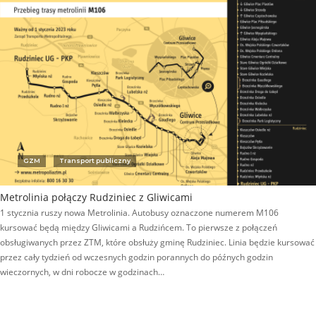
GZM
Transport publiczny
Metrolinia połączy Rudziniec z Gliwicami
1 stycznia ruszy nowa Metrolinia. Autobusy oznaczone numerem M106
kursować będą między Gliwicami a Rudzińcem. To pierwsze z połączeń
obsługiwanych przez ZTM, które obsłuży gminę Rudziniec. Linia będzie kursować
przez cały tydzień od wczesnych godzin porannych do późnych godzin
wieczornych, w dni robocze w godzinach…