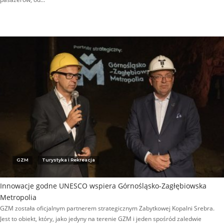
GZM
Turystyka i Rekreacja
Innowacje godne UNESCO wspiera Górnośląsko-Zagłębiowska
Metropolia
GZM została oficjalnym partnerem strategicznym Zabytkowej Kopalni Srebra.
Jest to obiekt, który, jako jedyny na terenie GZM i jeden spośród zaledwie