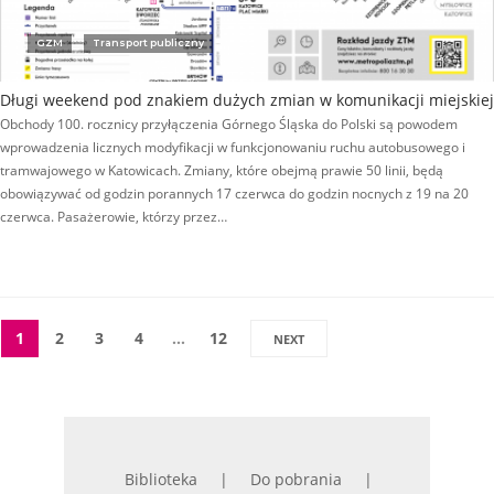
GZM
Transport publiczny
Długi weekend pod znakiem dużych zmian w komunikacji miejskiej
Obchody 100. rocznicy przyłączenia Górnego Śląska do Polski są powodem
wprowadzenia licznych modyfikacji w funkcjonowaniu ruchu autobusowego i
tramwajowego w Katowicach. Zmiany, które obejmą prawie 50 linii, będą
obowiązywać od godzin porannych 17 czerwca do godzin nocnych z 19 na 20
czerwca. Pasażerowie, którzy przez…
1
2
3
4
…
12
NEXT
Biblioteka
Do pobrania