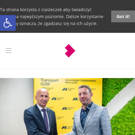
Ta strona korzysta z ciasteczek aby świadczyć
Otwórz pasek narzędzi
usługi na najwyższym poziomie. Dalsze korzystanie
Got it!
ze strony oznacza, że zgadzasz się na ich użycie.