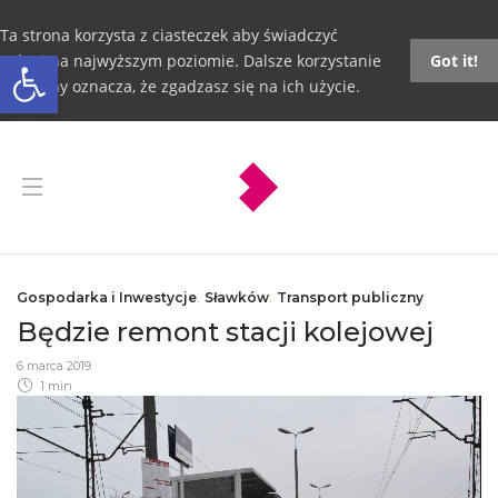
Ta strona korzysta z ciasteczek aby świadczyć
Otwórz pasek narzędzi
usługi na najwyższym poziomie. Dalsze korzystanie
Got it!
ze strony oznacza, że zgadzasz się na ich użycie.
Gospodarka i Inwestycje
,
Sławków
,
Transport publiczny
Będzie remont stacji kolejowej
6 marca 2019
1 min