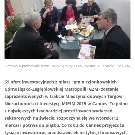
Metropolia promowała siebie i swoje gminy członkowskie w Cannes / Fot. GZM
59 ofert inwestycyjnych z miast i gmin członkowskich
Górnośląsko-Zagłębiowskiej Metropolii (GZM) zostanie
zaprezentowanych w trakcie Międzynarodowych Targów
Nieruchomości i Inwestycji MIPIM 2019 w Cannes. To jedno
z największych i najbardziej prestiżowych wydarzeń
sektorowych na świecie, rozpoczyna się we wtorek (12
marca) i potrwa do piątku. Co roku do Cannes przyjeżdża
tysiące inwestorów, przedstawicieli instytucji finansowych,