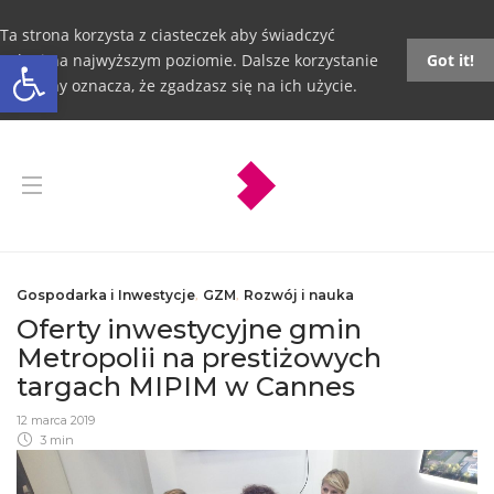
Ta strona korzysta z ciasteczek aby świadczyć
Otwórz pasek narzędzi
usługi na najwyższym poziomie. Dalsze korzystanie
Got it!
ze strony oznacza, że zgadzasz się na ich użycie.
Gospodarka i Inwestycje
,
GZM
,
Rozwój i nauka
Oferty inwestycyjne gmin
Metropolii na prestiżowych
targach MIPIM w Cannes
12 marca 2019
3 min