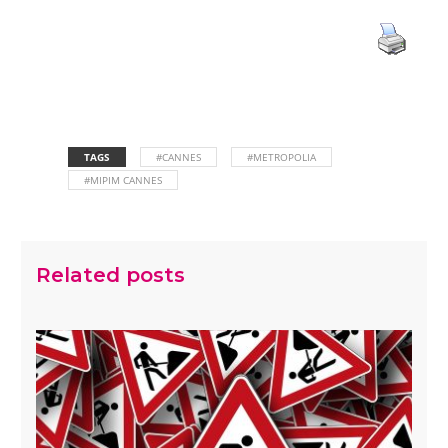
TAGS
#CANNES
#METROPOLIA
#MIPIM CANNES
Related posts