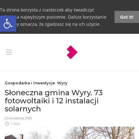
Ta strona korzysta z ciasteczek aby świadczyć
Otwórz pasek narzędzi
usługi na najwyższym poziomie. Dalsze korzystanie
Got it!
ze strony oznacza, że zgadzasz się na ich użycie.
Gospodarka i Inwestycje
,
Wyry
Słoneczna gmina Wyry. 73
fotowoltaiki i 12 instalacji
solarnych
23 kwietnia 2019
1 min