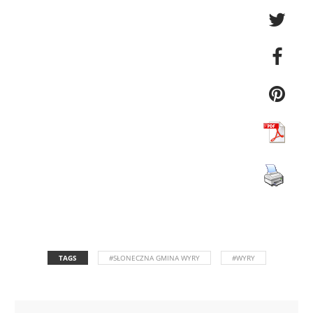
TAGS
#SŁONECZNA GMINA WYRY
#WYRY